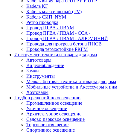
Кабель витая пара U/UTP и F/UTP
Кабель КГ
Кабель коаксиальный (TV)
Кабель СИП, NYM
Ретро проводка
Провод ПГВА / ПВАМ
Провод ПГВА / ПВАМ - CCA -
Провод ПГВА / ПВАМ - АЛЮМИНИЙ
Провода для прогрева бетона ПНСВ
Провода термостойкие РКГМ
Инструмент, техника и товары для дома
Автотовары
Видеонаблюдение
Замки
Инструменты
Мелкая бытовая техника и товары для дома
Мобильные устройства и Аксессуары к ним
Хозтовары
Подбор решений по освещению
Промышленное освещение
Уличное освещение
Архитектурное освещение
Садово-парковое освещение
Торговое освещение
Спортивное освещение