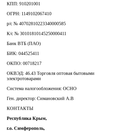
КПП: 910201001
ОГРН: 1149102067410
р/с № 40702810223340000585
К/с № 30101810145250000411
Банк ВТБ (ПАО)
БИК: 044525411
ОКПО: 00718217
ОКВЭД: 46.43 Торговля оптовая бытовыми
электротоварами
Система налогообложения: ОСНО
Ген. директор: Симановский А.В
КОНТАКТЫ
Республика Крым,
г.о. Симферополь,