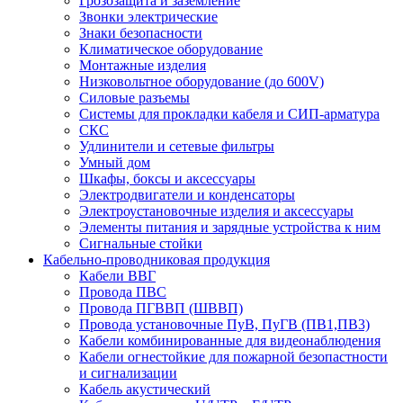
Грозозащита и заземление
Звонки электрические
Знаки безопасности
Климатическое оборудование
Монтажные изделия
Низковольтное оборудование (до 600V)
Силовые разъемы
Системы для прокладки кабеля и СИП-арматура
СКС
Удлинители и сетевые фильтры
Умный дом
Шкафы, боксы и аксессуары
Электродвигатели и конденсаторы
Электроустановочные изделия и аксессуары
Элементы питания и зарядные устройства к ним
Сигнальные стойки
Кабельно-проводниковая продукция
Кабели ВВГ
Провода ПВС
Провода ПГВВП (ШВВП)
Провода установочные ПуВ, ПуГВ (ПВ1,ПВ3)
Кабели комбинированные для видеонаблюдения
Кабели огнестойкие для пожарной безопастности
и сигнализации
Кабель акустический