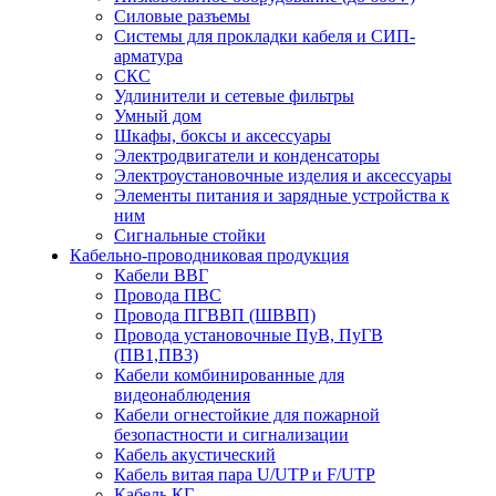
Силовые разъемы
Системы для прокладки кабеля и СИП-
арматура
СКС
Удлинители и сетевые фильтры
Умный дом
Шкафы, боксы и аксессуары
Электродвигатели и конденсаторы
Электроустановочные изделия и аксессуары
Элементы питания и зарядные устройства к
ним
Сигнальные стойки
Кабельно-проводниковая продукция
Кабели ВВГ
Провода ПВС
Провода ПГВВП (ШВВП)
Провода установочные ПуВ, ПуГВ
(ПВ1,ПВ3)
Кабели комбинированные для
видеонаблюдения
Кабели огнестойкие для пожарной
безопастности и сигнализации
Кабель акустический
Кабель витая пара U/UTP и F/UTP
Кабель КГ