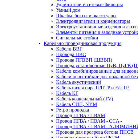
Удлинители и сетевые фильтры
Умный дом
Шкафы, боксы и аксессуары
Электродвигатели и конденсаторы
Электроустановочные изделия и аксе
Элементы питания и зарядные устрой
Сигнальные стойки
Кабельно-проводниковая продукция
Кабели ВВГ
Провода ПВС
Провода ПГВВП (ШВВП)
Провода установочные ПуВ, ПуГВ (
Кабели комбинированные для видеон
Кабели огнестойкие для пожарной без
Кабель акустический
Кабель витая пара U/UTP и F/UTP
Кабель КГ
Кабель коаксиальный (TV)
Кабель СИП, NYM
Ретро проводка
Провод ПГВА / ПВАМ
Провод ПГВА / ПВАМ - CCA -
Провод ПГВА / ПВАМ - АЛЮМИНИ
Провода для прогрева бетона ПНСВ
Провода термостойкие РКГМ