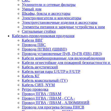
СКС
Удлинители и сетевые фильтры
Умный дом
Шкафы, боксы и аксессуары
Электродвигатели и конденсаторы
Электроустановочные изделия и аксессуары
Элементы питания и зарядные устройства к ним
Сигнальные стойки
Кабельно-проводниковая продукция
Кабели ВВГ
Провода ПВС
Провода ПГВВП (ШВВП)
Провода установочные ПуВ, ПуГВ (ПВ1,ПВ3)
Кабели комбинированные для видеонаблюдения
Кабели огнестойкие для пожарной безопастности и
Кабель акустический
Кабель витая пара U/UTP и F/UTP
Кабель КГ
Кабель коаксиальный (TV)
Кабель СИП, NYM
Ретро проводка
Провод ПГВА / ПВАМ
Провод ПГВА / ПВАМ - CCA -
Провод ПГВА / ПВАМ - АЛЮМИНИЙ
Провода для прогрева бетона ПНСВ