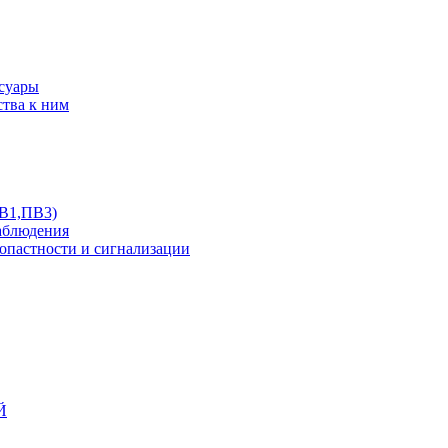
ссуары
ства к ним
ПВ1,ПВ3)
аблюдения
опастности и сигнализации
Й