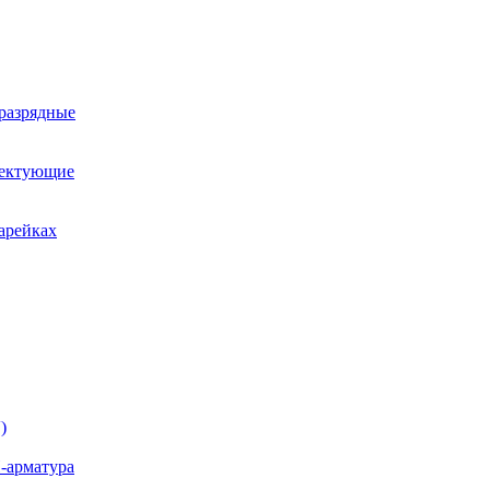
оразрядные
лектующие
арейках
)
-арматура