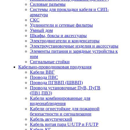
Силовые разъемы
Системы для прокладки кабеля и СИП-
арматура
СКС
Удлинители и сетевые фильтры
Умный дом
Шкафы, боксы и аксессуары
Электродвигатели и конденсаторы
Электроустановочные изделия и аксессуары
Элементы питания и зарядные устройства к
ним
Сигнальные стойки
Кабельно-проводниковая продукция
Кабели ВВГ
Провода ПВС
Провода ПГВВП (ШВВП)
Провода установочные ПуВ, ПуГВ
(ПВ1,ПВ3)
Кабели комбинированные для
видеонаблюдения
Кабели огнестойкие для пожарной
безопастности и сигнализации
Кабель акустический
Кабель витая пара U/UTP и F/UTP
Кабель КГ