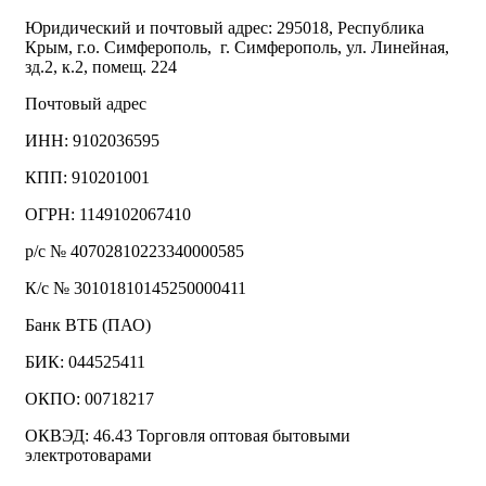
Юридический и почтовый адрес: 295018, Республика
Крым, г.о. Симферополь, г. Симферополь, ул. Линейная,
зд.2, к.2, помещ. 224
Почтовый адрес
ИНН: 9102036595
КПП: 910201001
ОГРН: 1149102067410
р/с № 40702810223340000585
К/с № 30101810145250000411
Банк ВТБ (ПАО)
БИК: 044525411
ОКПО: 00718217
ОКВЭД: 46.43 Торговля оптовая бытовыми
электротоварами