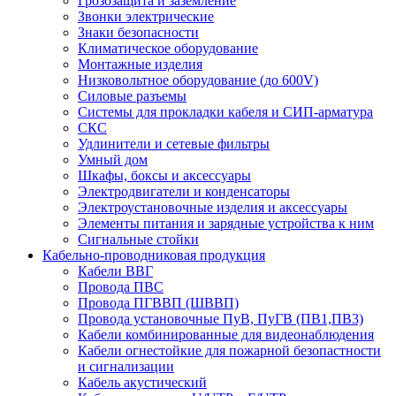
Грозозащита и заземление
Звонки электрические
Знаки безопасности
Климатическое оборудование
Монтажные изделия
Низковольтное оборудование (до 600V)
Силовые разъемы
Системы для прокладки кабеля и СИП-арматура
СКС
Удлинители и сетевые фильтры
Умный дом
Шкафы, боксы и аксессуары
Электродвигатели и конденсаторы
Электроустановочные изделия и аксессуары
Элементы питания и зарядные устройства к ним
Сигнальные стойки
Кабельно-проводниковая продукция
Кабели ВВГ
Провода ПВС
Провода ПГВВП (ШВВП)
Провода установочные ПуВ, ПуГВ (ПВ1,ПВ3)
Кабели комбинированные для видеонаблюдения
Кабели огнестойкие для пожарной безопастности
и сигнализации
Кабель акустический