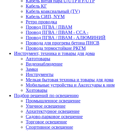
Кабель витая пара U/UTP и F/UTP
Кабель КГ
Кабель коаксиальный (TV)
Кабель СИП, NYM
Ретро проводка
Провод ПГВА / ПВАМ
Провод ПГВА / ПВАМ - CCA -
Провод ПГВА / ПВАМ - АЛЮМИНИЙ
Провода для прогрева бетона ПНСВ
Провода термостойкие РКГМ
Инструмент, техника и товары для дома
Автотовары
Видеонаблюдение
Замки
Инструменты
Мелкая бытовая техника и товары для дома
Мобильные устройства и Аксессуары к ним
Хозтовары
Подбор решений по освещению
Промышленное освещение
Уличное освещение
Архитектурное освещение
Садово-парковое освещение
Торговое освещение
Спортивное освещение