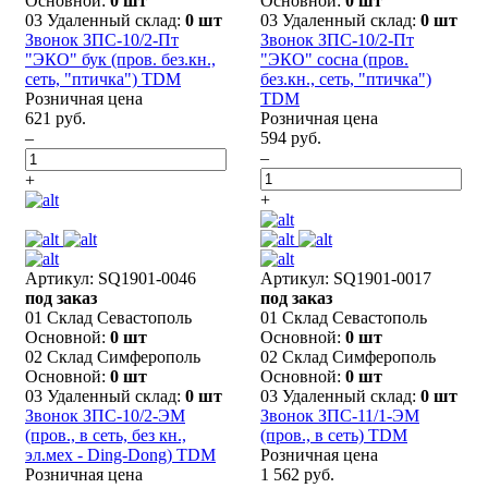
Основной:
0 шт
Основной:
0 шт
03 Удаленный склад:
0 шт
03 Удаленный склад:
0 шт
Звонок ЗПС-10/2-Пт
Звонок ЗПС-10/2-Пт
"ЭКО" бук (пров. без.кн.,
"ЭКО" сосна (пров.
сеть, "птичка") TDM
без.кн., сеть, "птичка")
Розничная цена
TDM
621 руб.
Розничная цена
–
594 руб.
–
+
+
Артикул: SQ1901-0046
Артикул: SQ1901-0017
под заказ
под заказ
01 Склад Севастополь
01 Склад Севастополь
Основной:
0 шт
Основной:
0 шт
02 Склад Симферополь
02 Склад Симферополь
Основной:
0 шт
Основной:
0 шт
03 Удаленный склад:
0 шт
03 Удаленный склад:
0 шт
Звонок ЗПС-10/2-ЭМ
Звонок ЗПС-11/1-ЭМ
(пров., в сеть, без кн.,
(пров., в сеть) TDM
эл.мех - Ding-Dong) TDM
Розничная цена
Розничная цена
1 562 руб.