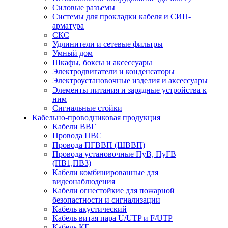
Силовые разъемы
Системы для прокладки кабеля и СИП-
арматура
СКС
Удлинители и сетевые фильтры
Умный дом
Шкафы, боксы и аксессуары
Электродвигатели и конденсаторы
Электроустановочные изделия и аксессуары
Элементы питания и зарядные устройства к
ним
Сигнальные стойки
Кабельно-проводниковая продукция
Кабели ВВГ
Провода ПВС
Провода ПГВВП (ШВВП)
Провода установочные ПуВ, ПуГВ
(ПВ1,ПВ3)
Кабели комбинированные для
видеонаблюдения
Кабели огнестойкие для пожарной
безопастности и сигнализации
Кабель акустический
Кабель витая пара U/UTP и F/UTP
Кабель КГ