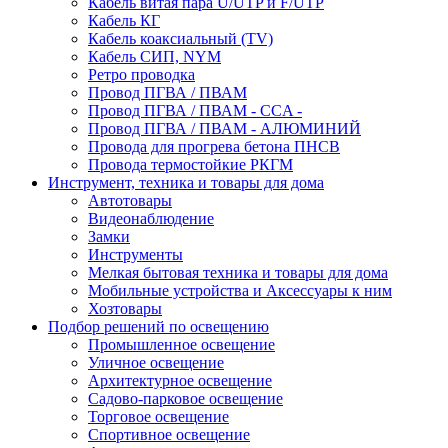
Кабель витая пара U/UTP и F/UTP
Кабель КГ
Кабель коаксиальный (TV)
Кабель СИП, NYM
Ретро проводка
Провод ПГВА / ПВАМ
Провод ПГВА / ПВАМ - CCA -
Провод ПГВА / ПВАМ - АЛЮМИНИЙ
Провода для прогрева бетона ПНСВ
Провода термостойкие РКГМ
Инструмент, техника и товары для дома
Автотовары
Видеонаблюдение
Замки
Инструменты
Мелкая бытовая техника и товары для дома
Мобильные устройства и Аксессуары к ним
Хозтовары
Подбор решений по освещению
Промышленное освещение
Уличное освещение
Архитектурное освещение
Садово-парковое освещение
Торговое освещение
Спортивное освещение