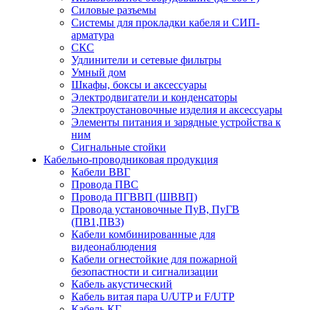
Силовые разъемы
Системы для прокладки кабеля и СИП-
арматура
СКС
Удлинители и сетевые фильтры
Умный дом
Шкафы, боксы и аксессуары
Электродвигатели и конденсаторы
Электроустановочные изделия и аксессуары
Элементы питания и зарядные устройства к
ним
Сигнальные стойки
Кабельно-проводниковая продукция
Кабели ВВГ
Провода ПВС
Провода ПГВВП (ШВВП)
Провода установочные ПуВ, ПуГВ
(ПВ1,ПВ3)
Кабели комбинированные для
видеонаблюдения
Кабели огнестойкие для пожарной
безопастности и сигнализации
Кабель акустический
Кабель витая пара U/UTP и F/UTP
Кабель КГ