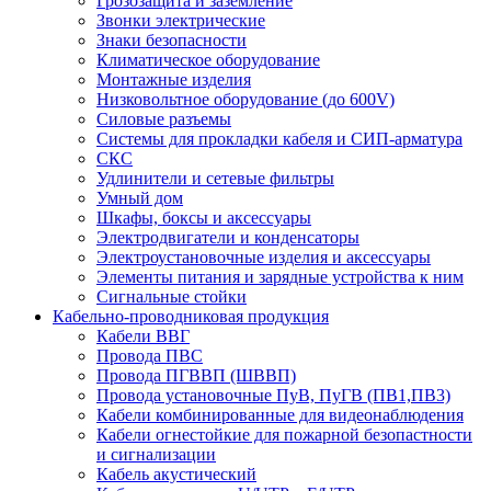
Грозозащита и заземление
Звонки электрические
Знаки безопасности
Климатическое оборудование
Монтажные изделия
Низковольтное оборудование (до 600V)
Силовые разъемы
Системы для прокладки кабеля и СИП-арматура
СКС
Удлинители и сетевые фильтры
Умный дом
Шкафы, боксы и аксессуары
Электродвигатели и конденсаторы
Электроустановочные изделия и аксессуары
Элементы питания и зарядные устройства к ним
Сигнальные стойки
Кабельно-проводниковая продукция
Кабели ВВГ
Провода ПВС
Провода ПГВВП (ШВВП)
Провода установочные ПуВ, ПуГВ (ПВ1,ПВ3)
Кабели комбинированные для видеонаблюдения
Кабели огнестойкие для пожарной безопастности
и сигнализации
Кабель акустический