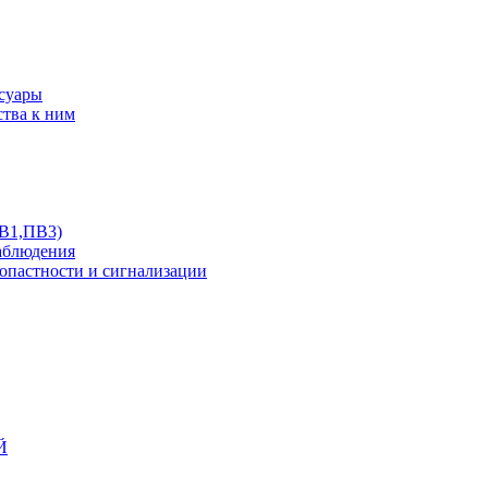
ссуары
ства к ним
ПВ1,ПВ3)
аблюдения
опастности и сигнализации
Й