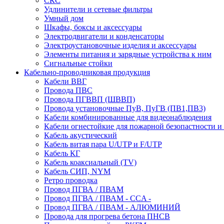
СКС
Удлинители и сетевые фильтры
Умный дом
Шкафы, боксы и аксессуары
Электродвигатели и конденсаторы
Электроустановочные изделия и аксессуары
Элементы питания и зарядные устройства к ним
Сигнальные стойки
Кабельно-проводниковая продукция
Кабели ВВГ
Провода ПВС
Провода ПГВВП (ШВВП)
Провода установочные ПуВ, ПуГВ (ПВ1,ПВ3)
Кабели комбинированные для видеонаблюдения
Кабели огнестойкие для пожарной безопастности и
Кабель акустический
Кабель витая пара U/UTP и F/UTP
Кабель КГ
Кабель коаксиальный (TV)
Кабель СИП, NYM
Ретро проводка
Провод ПГВА / ПВАМ
Провод ПГВА / ПВАМ - CCA -
Провод ПГВА / ПВАМ - АЛЮМИНИЙ
Провода для прогрева бетона ПНСВ