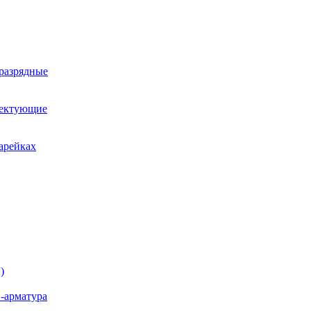
оразрядные
лектующие
арейках
)
-арматура