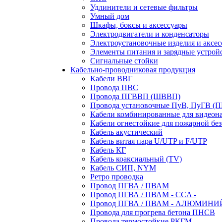
Удлинители и сетевые фильтры
Умный дом
Шкафы, боксы и аксессуары
Электродвигатели и конденсаторы
Электроустановочные изделия и аксе
Элементы питания и зарядные устрой
Сигнальные стойки
Кабельно-проводниковая продукция
Кабели ВВГ
Провода ПВС
Провода ПГВВП (ШВВП)
Провода установочные ПуВ, ПуГВ (
Кабели комбинированные для видеон
Кабели огнестойкие для пожарной без
Кабель акустический
Кабель витая пара U/UTP и F/UTP
Кабель КГ
Кабель коаксиальный (TV)
Кабель СИП, NYM
Ретро проводка
Провод ПГВА / ПВАМ
Провод ПГВА / ПВАМ - CCA -
Провод ПГВА / ПВАМ - АЛЮМИНИ
Провода для прогрева бетона ПНСВ
Провода термостойкие РКГМ