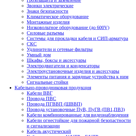
Грозозащита и заземление
Звонки электрические
Знаки безопасности
Климатическое оборудование
Монтажные изделия
Низковольтное оборудование (до 600V)
Силовые разъемы
Системы для прокладки кабеля и СИП-арматура
СКС
Удлинители и сетевые фильтры
Умный дом
Шкафы, боксы и аксессуары
Электродвигатели и конденсаторы
Электроустановочные изделия и аксессуары
Элементы питания и зарядные устройства к ним
Сигнальные стойки
Кабельно-проводниковая продукция
Кабели ВВГ
Провода ПВС
Провода ПГВВП (ШВВП)
Провода установочные ПуВ, ПуГВ (ПВ1,ПВ3)
Кабели комбинированные для видеонаблюдения
Кабели огнестойкие для пожарной безопастности
и сигнализации
Кабель акустический