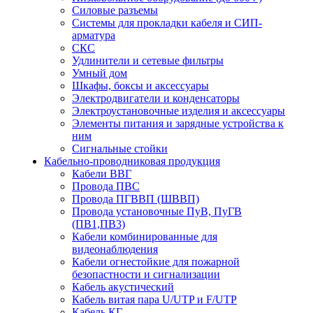
Силовые разъемы
Системы для прокладки кабеля и СИП-
арматура
СКС
Удлинители и сетевые фильтры
Умный дом
Шкафы, боксы и аксессуары
Электродвигатели и конденсаторы
Электроустановочные изделия и аксессуары
Элементы питания и зарядные устройства к
ним
Сигнальные стойки
Кабельно-проводниковая продукция
Кабели ВВГ
Провода ПВС
Провода ПГВВП (ШВВП)
Провода установочные ПуВ, ПуГВ
(ПВ1,ПВ3)
Кабели комбинированные для
видеонаблюдения
Кабели огнестойкие для пожарной
безопастности и сигнализации
Кабель акустический
Кабель витая пара U/UTP и F/UTP
Кабель КГ