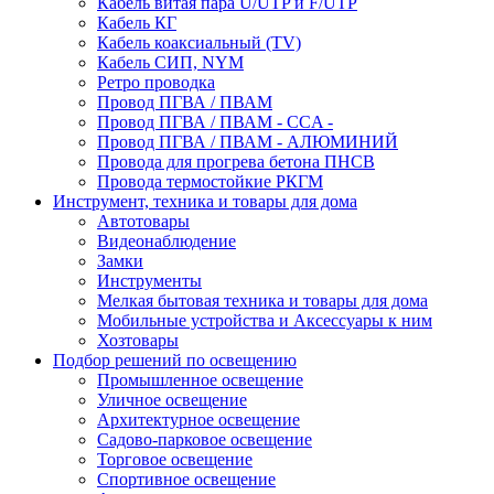
Кабель витая пара U/UTP и F/UTP
Кабель КГ
Кабель коаксиальный (TV)
Кабель СИП, NYM
Ретро проводка
Провод ПГВА / ПВАМ
Провод ПГВА / ПВАМ - CCA -
Провод ПГВА / ПВАМ - АЛЮМИНИЙ
Провода для прогрева бетона ПНСВ
Провода термостойкие РКГМ
Инструмент, техника и товары для дома
Автотовары
Видеонаблюдение
Замки
Инструменты
Мелкая бытовая техника и товары для дома
Мобильные устройства и Аксессуары к ним
Хозтовары
Подбор решений по освещению
Промышленное освещение
Уличное освещение
Архитектурное освещение
Садово-парковое освещение
Торговое освещение
Спортивное освещение