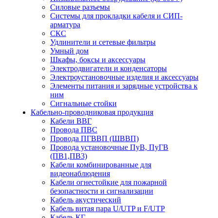
Силовые разъемы
Системы для прокладки кабеля и СИП-
арматура
СКС
Удлинители и сетевые фильтры
Умный дом
Шкафы, боксы и аксессуары
Электродвигатели и конденсаторы
Электроустановочные изделия и аксессуары
Элементы питания и зарядные устройства к
ним
Сигнальные стойки
Кабельно-проводниковая продукция
Кабели ВВГ
Провода ПВС
Провода ПГВВП (ШВВП)
Провода установочные ПуВ, ПуГВ
(ПВ1,ПВ3)
Кабели комбинированные для
видеонаблюдения
Кабели огнестойкие для пожарной
безопастности и сигнализации
Кабель акустический
Кабель витая пара U/UTP и F/UTP
Кабель КГ