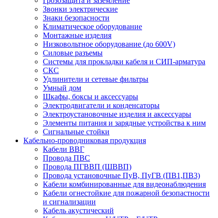
Грозозащита и заземление
Звонки электрические
Знаки безопасности
Климатическое оборудование
Монтажные изделия
Низковольтное оборудование (до 600V)
Силовые разъемы
Системы для прокладки кабеля и СИП-арматура
СКС
Удлинители и сетевые фильтры
Умный дом
Шкафы, боксы и аксессуары
Электродвигатели и конденсаторы
Электроустановочные изделия и аксессуары
Элементы питания и зарядные устройства к ним
Сигнальные стойки
Кабельно-проводниковая продукция
Кабели ВВГ
Провода ПВС
Провода ПГВВП (ШВВП)
Провода установочные ПуВ, ПуГВ (ПВ1,ПВ3)
Кабели комбинированные для видеонаблюдения
Кабели огнестойкие для пожарной безопастности
и сигнализации
Кабель акустический