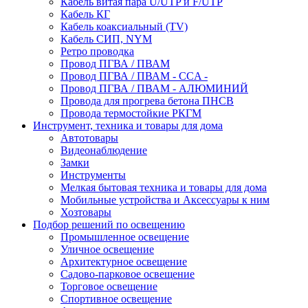
Кабель витая пара U/UTP и F/UTP
Кабель КГ
Кабель коаксиальный (TV)
Кабель СИП, NYM
Ретро проводка
Провод ПГВА / ПВАМ
Провод ПГВА / ПВАМ - CCA -
Провод ПГВА / ПВАМ - АЛЮМИНИЙ
Провода для прогрева бетона ПНСВ
Провода термостойкие РКГМ
Инструмент, техника и товары для дома
Автотовары
Видеонаблюдение
Замки
Инструменты
Мелкая бытовая техника и товары для дома
Мобильные устройства и Аксессуары к ним
Хозтовары
Подбор решений по освещению
Промышленное освещение
Уличное освещение
Архитектурное освещение
Садово-парковое освещение
Торговое освещение
Спортивное освещение