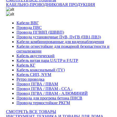
КАБЕЛЬНО-ПРОВОДНИКОВАЯ ПРОДУКЦИЯ
Кабели ВВГ
Провода ПВС
Провода ПГВВП (ШВВП)
Провода установочные ПуВ, ПуГВ (ПВ1,ПВ3)
Кабели комбинированные для видеонаблюдения
Кабели огнестойкие для пожарной безопастности и
сигнализации
Кабель акустический
Кабель витая пара U/UTP и F/UTP
Кабель КГ
Кабель коаксиальный (TV)
Кабель СИП, NYM
Ретро проводка
Провод ПГВА / ПВАМ
Провод ПГВА / ПВАМ - CCA -
Провод ПГВА / ПВАМ - АЛЮМИНИЙ
Провода для прогрева бетона ПНСВ
Провода термостойкие РКГМ
СМОТРЕТЬ ВСЕ ТОВАРЫ
ИНСТРУМЕНТ, ТЕХНИКА И ТОВАРЫ ДЛЯ ДОМА