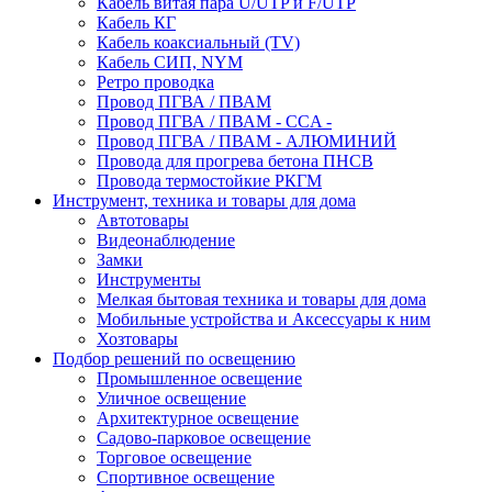
Кабель витая пара U/UTP и F/UTP
Кабель КГ
Кабель коаксиальный (TV)
Кабель СИП, NYM
Ретро проводка
Провод ПГВА / ПВАМ
Провод ПГВА / ПВАМ - CCA -
Провод ПГВА / ПВАМ - АЛЮМИНИЙ
Провода для прогрева бетона ПНСВ
Провода термостойкие РКГМ
Инструмент, техника и товары для дома
Автотовары
Видеонаблюдение
Замки
Инструменты
Мелкая бытовая техника и товары для дома
Мобильные устройства и Аксессуары к ним
Хозтовары
Подбор решений по освещению
Промышленное освещение
Уличное освещение
Архитектурное освещение
Садово-парковое освещение
Торговое освещение
Спортивное освещение