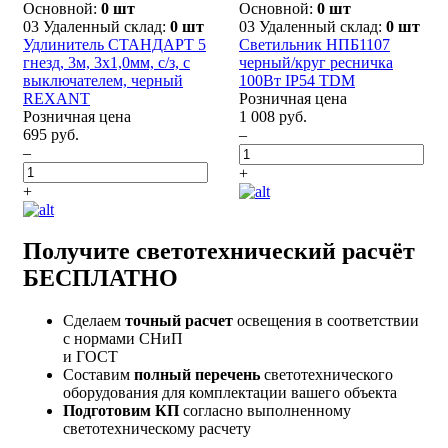
Основной:
0 шт
Основной:
0 шт
03 Удаленный склад:
0 шт
03 Удаленный склад:
0 шт
Удлинитель СТАНДАРТ 5
Светильник НПБ1107
гнезд, 3м, 3х1,0мм, с/з, с
черный/круг ресничка
выключателем, черный
100Вт IP54 TDM
REXANT
Розничная цена
Розничная цена
1 008 руб.
695 руб.
–
–
+
+
Получите светотехнический расчёт
БЕСПЛАТНО
Сделаем
точный расчет
освещения в соответствии
с нормами СНиП
и ГОСТ
Составим
полный перечень
светотехнического
оборудования для комплектации вашего объекта
Подготовим КП
согласно выполненному
светотехническому расчету