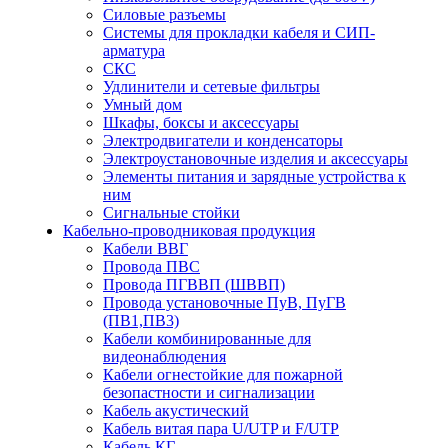
Силовые разъемы
Системы для прокладки кабеля и СИП-
арматура
СКС
Удлинители и сетевые фильтры
Умный дом
Шкафы, боксы и аксессуары
Электродвигатели и конденсаторы
Электроустановочные изделия и аксессуары
Элементы питания и зарядные устройства к
ним
Сигнальные стойки
Кабельно-проводниковая продукция
Кабели ВВГ
Провода ПВС
Провода ПГВВП (ШВВП)
Провода установочные ПуВ, ПуГВ
(ПВ1,ПВ3)
Кабели комбинированные для
видеонаблюдения
Кабели огнестойкие для пожарной
безопастности и сигнализации
Кабель акустический
Кабель витая пара U/UTP и F/UTP
Кабель КГ