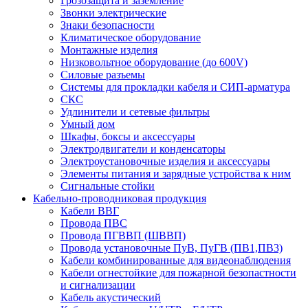
Грозозащита и заземление
Звонки электрические
Знаки безопасности
Климатическое оборудование
Монтажные изделия
Низковольтное оборудование (до 600V)
Силовые разъемы
Системы для прокладки кабеля и СИП-арматура
СКС
Удлинители и сетевые фильтры
Умный дом
Шкафы, боксы и аксессуары
Электродвигатели и конденсаторы
Электроустановочные изделия и аксессуары
Элементы питания и зарядные устройства к ним
Сигнальные стойки
Кабельно-проводниковая продукция
Кабели ВВГ
Провода ПВС
Провода ПГВВП (ШВВП)
Провода установочные ПуВ, ПуГВ (ПВ1,ПВ3)
Кабели комбинированные для видеонаблюдения
Кабели огнестойкие для пожарной безопастности
и сигнализации
Кабель акустический