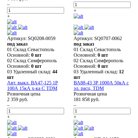
–
+
+
Артикул: SQ0208-0059
Артикул: SQ0707-0062
под заказ
под заказ
01 Склад Севастополь
01 Склад Севастополь
Основной:
0 шт
Основной:
0 шт
02 Склад Симферополь
02 Склад Симферополь
Основной:
0 шт
Основной:
0 шт
03 Удаленный склад:
44
03 Удаленный склад:
12
шт
шт
Авт. выкл. ВА47-125 1Р
ВА88-43 3Р 1000А 50кА с
100А 15кА х-ка С TDM
эл. расц. TDM
Розничная цена
Розничная цена
2 359 руб.
181 858 руб.
–
–
+
+