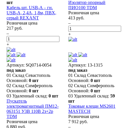
шт
Изолятор опорный
Кабель шт. USB-A – гн.
ПИО100 TDM
USB-A, 2,4А, 1,8м, ПВХ,
Розничная цена
серый REXANT
413 руб.
Розничная цена
–
217 руб.
–
+
+
Артикул: SQ0714-0054
Артикул: 13-1315
под заказ
под заказ
01 Склад Севастополь
01 Склад Севастополь
Основной:
0 шт
Основной:
0 шт
02 Склад Симферополь
02 Склад Симферополь
Основной:
0 шт
Основной:
0 шт
03 Удаленный склад:
0 шт
03 Удаленный склад:
59
Пускатель
шт
электромагнитный ПМ12-
Токовые клещи MS2601
063151 У3В 110B 2з+2р
MASTECH
TDM
Розничная цена
Розничная цена
7 912 руб.
6 880 руб.
–