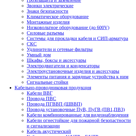
Грозозащита и заземление
Звонки электрические
Знаки безопасности
Климатическое оборудование
Монтажные изделия
Низковольтное оборудование (до 600V)
Силовые разъемы
Системы для прокладки кабеля и СИП-арматура
СКС
Удлинители и сетевые фильтры
Умный дом
Шкафы, боксы и аксессуары
Электродвигатели и конденсаторы
Электроустановочные изделия и аксессуары
Элементы питания и зарядные устройства к ним
Сигнальные стойки
Кабельно-проводниковая продукция
Кабели ВВГ
Провода ПВС
Провода ПГВВП (ШВВП)
Провода установочные ПуВ, ПуГВ (ПВ1,ПВ3)
Кабели комбинированные для видеонаблюдения
Кабели огнестойкие для пожарной безопастности
и сигнализации
Кабель акустический