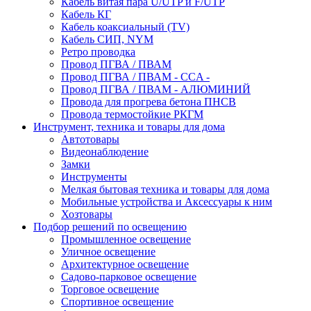
Кабель витая пара U/UTP и F/UTP
Кабель КГ
Кабель коаксиальный (TV)
Кабель СИП, NYM
Ретро проводка
Провод ПГВА / ПВАМ
Провод ПГВА / ПВАМ - CCA -
Провод ПГВА / ПВАМ - АЛЮМИНИЙ
Провода для прогрева бетона ПНСВ
Провода термостойкие РКГМ
Инструмент, техника и товары для дома
Автотовары
Видеонаблюдение
Замки
Инструменты
Мелкая бытовая техника и товары для дома
Мобильные устройства и Аксессуары к ним
Хозтовары
Подбор решений по освещению
Промышленное освещение
Уличное освещение
Архитектурное освещение
Садово-парковое освещение
Торговое освещение
Спортивное освещение