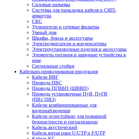
Силовые разъемы
Системы для прокладки кабеля и СИП-
арматура
СКС
Удлинители и сетевые фильтры
Умный дом
Шкафы, боксы и аксессуары
Электродвигатели и конденсаторы
Электроустановочные изделия и аксессуары
Элементы питания и зарядные устройства к
ним
Сигнальные стойки
Кабельно-проводниковая продукция
Кабели ВВГ
Провода ПВС
Провода ПГВВП (ШВВП)
Провода установочные ПуВ, ПуГВ
(ПВ1,ПВ3)
Кабели комбинированные для
видеонаблюдения
Кабели огнестойкие для пожарной
безопастности и сигнализации
Кабель акустический
Кабель витая пара U/UTP и F/UTP
Кабель КГ