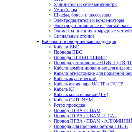
Удлинители и сетевые фильтры
Умный дом
Шкафы, боксы и аксессуары
Электродвигатели и конденсаторы
Электроустановочные изделия и аксе
Элементы питания и зарядные устрой
Сигнальные стойки
Кабельно-проводниковая продукция
Кабели ВВГ
Провода ПВС
Провода ПГВВП (ШВВП)
Провода установочные ПуВ, ПуГВ (
Кабели комбинированные для видеон
Кабели огнестойкие для пожарной без
Кабель акустический
Кабель витая пара U/UTP и F/UTP
Кабель КГ
Кабель коаксиальный (TV)
Кабель СИП, NYM
Ретро проводка
Провод ПГВА / ПВАМ
Провод ПГВА / ПВАМ - CCA -
Провод ПГВА / ПВАМ - АЛЮМИНИ
Провода для прогрева бетона ПНСВ
Провода термостойкие РКГМ