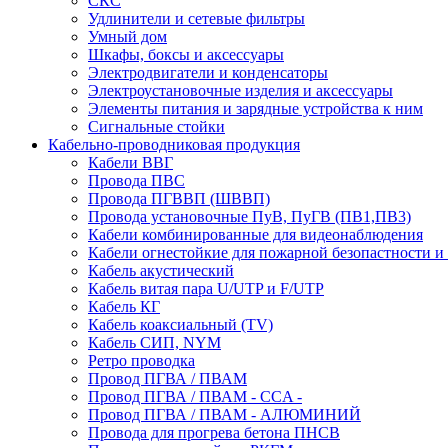
СКС
Удлинители и сетевые фильтры
Умный дом
Шкафы, боксы и аксессуары
Электродвигатели и конденсаторы
Электроустановочные изделия и аксессуары
Элементы питания и зарядные устройства к ним
Сигнальные стойки
Кабельно-проводниковая продукция
Кабели ВВГ
Провода ПВС
Провода ПГВВП (ШВВП)
Провода установочные ПуВ, ПуГВ (ПВ1,ПВ3)
Кабели комбинированные для видеонаблюдения
Кабели огнестойкие для пожарной безопастности и
Кабель акустический
Кабель витая пара U/UTP и F/UTP
Кабель КГ
Кабель коаксиальный (TV)
Кабель СИП, NYM
Ретро проводка
Провод ПГВА / ПВАМ
Провод ПГВА / ПВАМ - CCA -
Провод ПГВА / ПВАМ - АЛЮМИНИЙ
Провода для прогрева бетона ПНСВ