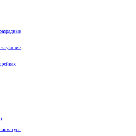
оразрядные
лектующие
арейках
)
-арматура