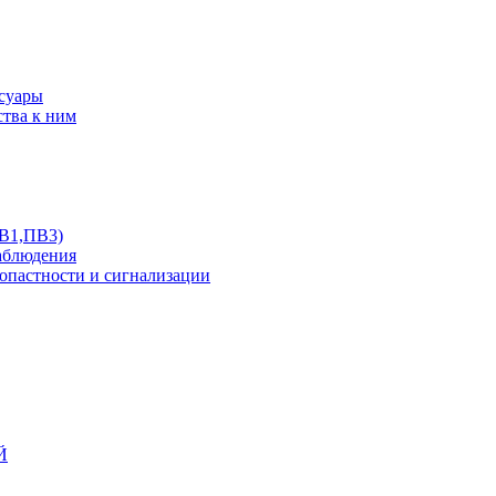
ссуары
ства к ним
ПВ1,ПВ3)
аблюдения
опастности и сигнализации
Й