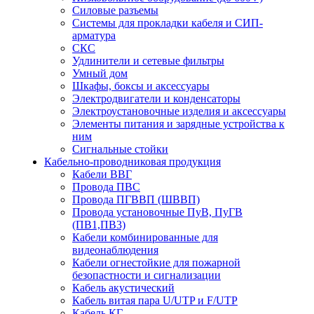
Силовые разъемы
Системы для прокладки кабеля и СИП-
арматура
СКС
Удлинители и сетевые фильтры
Умный дом
Шкафы, боксы и аксессуары
Электродвигатели и конденсаторы
Электроустановочные изделия и аксессуары
Элементы питания и зарядные устройства к
ним
Сигнальные стойки
Кабельно-проводниковая продукция
Кабели ВВГ
Провода ПВС
Провода ПГВВП (ШВВП)
Провода установочные ПуВ, ПуГВ
(ПВ1,ПВ3)
Кабели комбинированные для
видеонаблюдения
Кабели огнестойкие для пожарной
безопастности и сигнализации
Кабель акустический
Кабель витая пара U/UTP и F/UTP
Кабель КГ