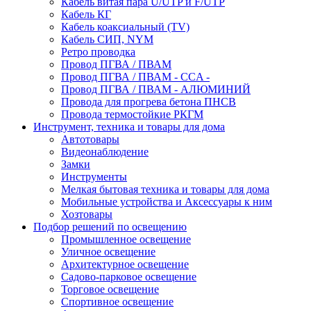
Кабель витая пара U/UTP и F/UTP
Кабель КГ
Кабель коаксиальный (TV)
Кабель СИП, NYM
Ретро проводка
Провод ПГВА / ПВАМ
Провод ПГВА / ПВАМ - CCA -
Провод ПГВА / ПВАМ - АЛЮМИНИЙ
Провода для прогрева бетона ПНСВ
Провода термостойкие РКГМ
Инструмент, техника и товары для дома
Автотовары
Видеонаблюдение
Замки
Инструменты
Мелкая бытовая техника и товары для дома
Мобильные устройства и Аксессуары к ним
Хозтовары
Подбор решений по освещению
Промышленное освещение
Уличное освещение
Архитектурное освещение
Садово-парковое освещение
Торговое освещение
Спортивное освещение