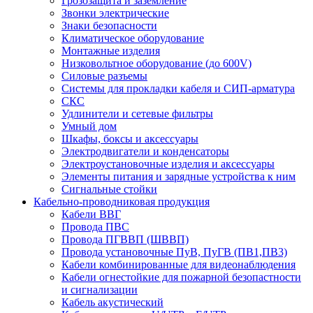
Грозозащита и заземление
Звонки электрические
Знаки безопасности
Климатическое оборудование
Монтажные изделия
Низковольтное оборудование (до 600V)
Силовые разъемы
Системы для прокладки кабеля и СИП-арматура
СКС
Удлинители и сетевые фильтры
Умный дом
Шкафы, боксы и аксессуары
Электродвигатели и конденсаторы
Электроустановочные изделия и аксессуары
Элементы питания и зарядные устройства к ним
Сигнальные стойки
Кабельно-проводниковая продукция
Кабели ВВГ
Провода ПВС
Провода ПГВВП (ШВВП)
Провода установочные ПуВ, ПуГВ (ПВ1,ПВ3)
Кабели комбинированные для видеонаблюдения
Кабели огнестойкие для пожарной безопастности
и сигнализации
Кабель акустический