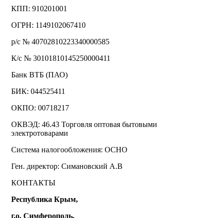
КПП: 910201001
ОГРН: 1149102067410
р/с № 40702810223340000585
К/с № 30101810145250000411
Банк ВТБ (ПАО)
БИК: 044525411
ОКПО: 00718217
ОКВЭД: 46.43 Торговля оптовая бытовыми
электротоварами
Система налогообложения: ОСНО
Ген. директор: Симановский А.В
КОНТАКТЫ
Республика Крым,
г.о. Симферополь,