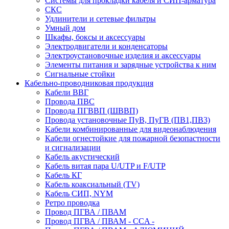
Системы для прокладки кабеля и СИП-арматура
СКС
Удлинители и сетевые фильтры
Умный дом
Шкафы, боксы и аксессуары
Электродвигатели и конденсаторы
Электроустановочные изделия и аксессуары
Элементы питания и зарядные устройства к ним
Сигнальные стойки
Кабельно-проводниковая продукция
Кабели ВВГ
Провода ПВС
Провода ПГВВП (ШВВП)
Провода установочные ПуВ, ПуГВ (ПВ1,ПВ3)
Кабели комбинированные для видеонаблюдения
Кабели огнестойкие для пожарной безопастности
и сигнализации
Кабель акустический
Кабель витая пара U/UTP и F/UTP
Кабель КГ
Кабель коаксиальный (TV)
Кабель СИП, NYM
Ретро проводка
Провод ПГВА / ПВАМ
Провод ПГВА / ПВАМ - CCA -