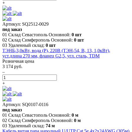
+
Артикул: SQ2512-0029
под заказ
01 Склад Севастополь Основной:
0 шт
02 Склад Симферополь Основной:
0 шт
03 Удаленный склад:
0 шт
ТЭНБ-3,0кВт, вода (P), 220В (ТЭН-54, В, 13, 1,0кВт),
уст.длина 270 мм, фланец G2,5, угл. сталь, TDM
Розничная цена
3 174 руб.
–
+
Артикул: SQ0107-0116
под заказ
01 Склад Севастополь Основной:
0 м
02 Склад Симферополь Основной:
0 м
03 Удаленный склад:
74 м
Кабель витая пара народный U/UTP Cat 5e 4х2х24AWG (305м)