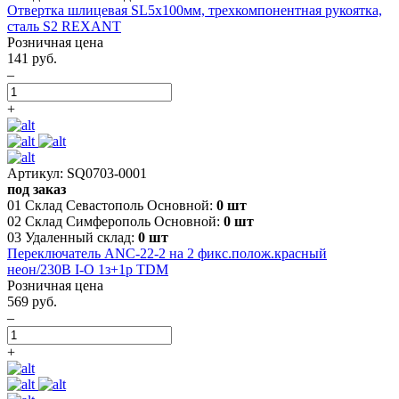
Отвертка шлицевая SL5х100мм, трехкомпонентная рукоятка,
сталь S2 REXANT
Розничная цена
141 руб.
–
+
Артикул: SQ0703-0001
под заказ
01 Склад Севастополь Основной:
0 шт
02 Склад Симферополь Основной:
0 шт
03 Удаленный склад:
0 шт
Переключатель АNС-22-2 на 2 фикс.полож.красный
неон/230В I-O 1з+1р TDM
Розничная цена
569 руб.
–
+