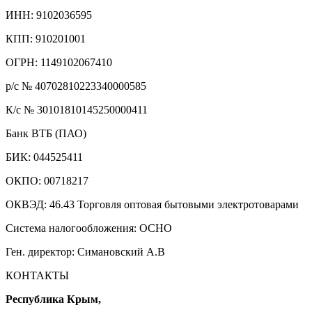
ИНН: 9102036595
КПП: 910201001
ОГРН: 1149102067410
р/с № 40702810223340000585
К/с № 30101810145250000411
Банк ВТБ (ПАО)
БИК: 044525411
ОКПО: 00718217
ОКВЭД: 46.43 Торговля оптовая бытовыми электротоварами
Система налогообложения: ОСНО
Ген. директор: Симановский А.В
КОНТАКТЫ
Республика Крым,