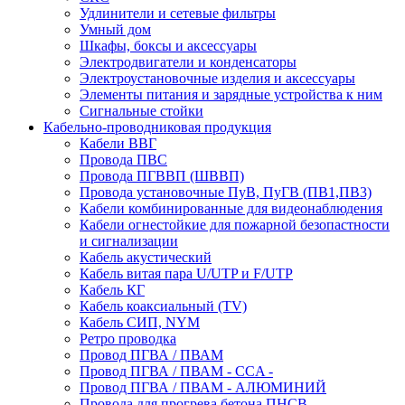
Удлинители и сетевые фильтры
Умный дом
Шкафы, боксы и аксессуары
Электродвигатели и конденсаторы
Электроустановочные изделия и аксессуары
Элементы питания и зарядные устройства к ним
Сигнальные стойки
Кабельно-проводниковая продукция
Кабели ВВГ
Провода ПВС
Провода ПГВВП (ШВВП)
Провода установочные ПуВ, ПуГВ (ПВ1,ПВ3)
Кабели комбинированные для видеонаблюдения
Кабели огнестойкие для пожарной безопастности
и сигнализации
Кабель акустический
Кабель витая пара U/UTP и F/UTP
Кабель КГ
Кабель коаксиальный (TV)
Кабель СИП, NYM
Ретро проводка
Провод ПГВА / ПВАМ
Провод ПГВА / ПВАМ - CCA -
Провод ПГВА / ПВАМ - АЛЮМИНИЙ
Провода для прогрева бетона ПНСВ