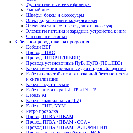
Удлинители и сетевые фильтры
Умный дом
Шкафы, боксы и аксессуары
Электродвигатели и конденсаторы
Электроустановочные изделия и аксессуары
Элементы питания и зарядные устройства к ним
Сигнальные стойки
Кабельно-проводниковая продукция
Кабели ВВГ
Провода ПВС
Провода ПГВВП (ШВВП)
Провода установочные ПуВ, ПуГВ (ПВ1,ПВ3)
Кабели комбинированные для видеонаблюдения
Кабели огнестойкие для пожарной безопастности
и сигнализации
Кабель акустический
Кабель витая пара U/UTP и F/UTP
Кабель КГ
Кабель коаксиальный (TV)
Кабель СИП, NYM
Ретро проводка
Провод ПГВА / ПВАМ
Провод ПГВА / ПВАМ - CCA -
Провод ПГВА / ПВАМ - АЛЮМИНИЙ
Провода для прогрева бетона ПНСВ