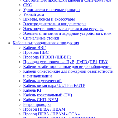
Системы для прокладки кабеля и СИП-арматура
СКС
Удлинители и сетевые фильтры
Умный дом
Шкафы, боксы и аксессуары
Электродвигатели и конденсаторы
Электроустановочные изделия и аксессуары
Элементы питания и зарядные устройства к ним
Сигнальные стойки
Кабельно-проводниковая продукция
Кабели ВВГ
Провода ПВС
Провода ПГВВП (ШВВП)
Провода установочные ПуВ, ПуГВ (ПВ1,ПВ3)
Кабели комбинированные для видеонаблюдения
Кабели огнестойкие для пожарной безопастности
и сигнализации
Кабель акустический
Кабель витая пара U/UTP и F/UTP
Кабель КГ
Кабель коаксиальный (TV)
Кабель СИП, NYM
Ретро проводка
Провод ПГВА / ПВАМ
Провод ПГВА / ПВАМ - CCA -