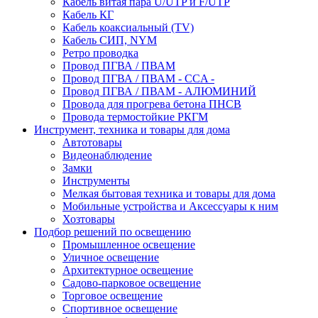
Кабель витая пара U/UTP и F/UTP
Кабель КГ
Кабель коаксиальный (TV)
Кабель СИП, NYM
Ретро проводка
Провод ПГВА / ПВАМ
Провод ПГВА / ПВАМ - CCA -
Провод ПГВА / ПВАМ - АЛЮМИНИЙ
Провода для прогрева бетона ПНСВ
Провода термостойкие РКГМ
Инструмент, техника и товары для дома
Автотовары
Видеонаблюдение
Замки
Инструменты
Мелкая бытовая техника и товары для дома
Мобильные устройства и Аксессуары к ним
Хозтовары
Подбор решений по освещению
Промышленное освещение
Уличное освещение
Архитектурное освещение
Садово-парковое освещение
Торговое освещение
Спортивное освещение