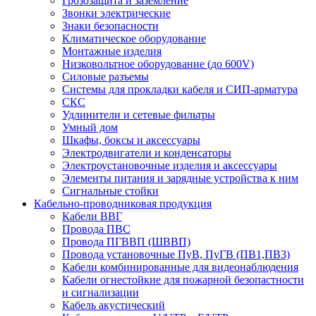
Грозозащита и заземление
Звонки электрические
Знаки безопасности
Климатическое оборудование
Монтажные изделия
Низковольтное оборудование (до 600V)
Силовые разъемы
Системы для прокладки кабеля и СИП-арматура
СКС
Удлинители и сетевые фильтры
Умный дом
Шкафы, боксы и аксессуары
Электродвигатели и конденсаторы
Электроустановочные изделия и аксессуары
Элементы питания и зарядные устройства к ним
Сигнальные стойки
Кабельно-проводниковая продукция
Кабели ВВГ
Провода ПВС
Провода ПГВВП (ШВВП)
Провода установочные ПуВ, ПуГВ (ПВ1,ПВ3)
Кабели комбинированные для видеонаблюдения
Кабели огнестойкие для пожарной безопастности
и сигнализации
Кабель акустический