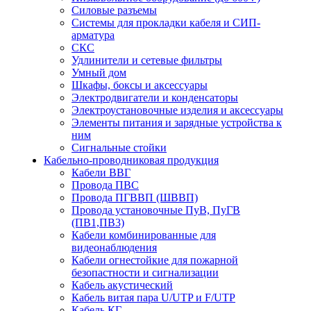
Силовые разъемы
Системы для прокладки кабеля и СИП-
арматура
СКС
Удлинители и сетевые фильтры
Умный дом
Шкафы, боксы и аксессуары
Электродвигатели и конденсаторы
Электроустановочные изделия и аксессуары
Элементы питания и зарядные устройства к
ним
Сигнальные стойки
Кабельно-проводниковая продукция
Кабели ВВГ
Провода ПВС
Провода ПГВВП (ШВВП)
Провода установочные ПуВ, ПуГВ
(ПВ1,ПВ3)
Кабели комбинированные для
видеонаблюдения
Кабели огнестойкие для пожарной
безопастности и сигнализации
Кабель акустический
Кабель витая пара U/UTP и F/UTP
Кабель КГ