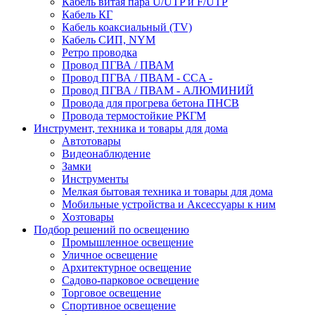
Кабель витая пара U/UTP и F/UTP
Кабель КГ
Кабель коаксиальный (TV)
Кабель СИП, NYM
Ретро проводка
Провод ПГВА / ПВАМ
Провод ПГВА / ПВАМ - CCA -
Провод ПГВА / ПВАМ - АЛЮМИНИЙ
Провода для прогрева бетона ПНСВ
Провода термостойкие РКГМ
Инструмент, техника и товары для дома
Автотовары
Видеонаблюдение
Замки
Инструменты
Мелкая бытовая техника и товары для дома
Мобильные устройства и Аксессуары к ним
Хозтовары
Подбор решений по освещению
Промышленное освещение
Уличное освещение
Архитектурное освещение
Садово-парковое освещение
Торговое освещение
Спортивное освещение