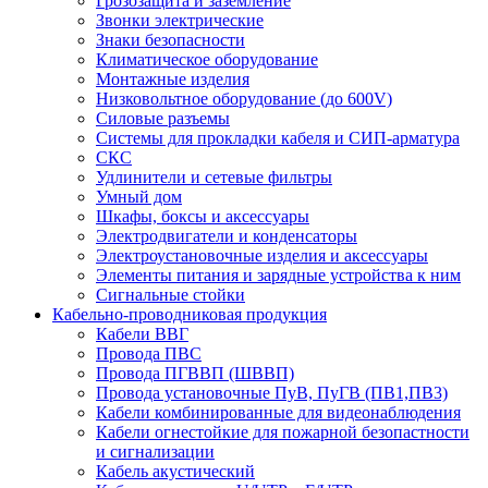
Грозозащита и заземление
Звонки электрические
Знаки безопасности
Климатическое оборудование
Монтажные изделия
Низковольтное оборудование (до 600V)
Силовые разъемы
Системы для прокладки кабеля и СИП-арматура
СКС
Удлинители и сетевые фильтры
Умный дом
Шкафы, боксы и аксессуары
Электродвигатели и конденсаторы
Электроустановочные изделия и аксессуары
Элементы питания и зарядные устройства к ним
Сигнальные стойки
Кабельно-проводниковая продукция
Кабели ВВГ
Провода ПВС
Провода ПГВВП (ШВВП)
Провода установочные ПуВ, ПуГВ (ПВ1,ПВ3)
Кабели комбинированные для видеонаблюдения
Кабели огнестойкие для пожарной безопастности
и сигнализации
Кабель акустический