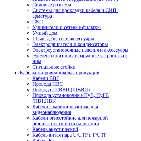
Силовые разъемы
Системы для прокладки кабеля и СИП-
арматура
СКС
Удлинители и сетевые фильтры
Умный дом
Шкафы, боксы и аксессуары
Электродвигатели и конденсаторы
Электроустановочные изделия и аксессуары
Элементы питания и зарядные устройства к
ним
Сигнальные стойки
Кабельно-проводниковая продукция
Кабели ВВГ
Провода ПВС
Провода ПГВВП (ШВВП)
Провода установочные ПуВ, ПуГВ
(ПВ1,ПВ3)
Кабели комбинированные для
видеонаблюдения
Кабели огнестойкие для пожарной
безопастности и сигнализации
Кабель акустический
Кабель витая пара U/UTP и F/UTP
Кабель КГ