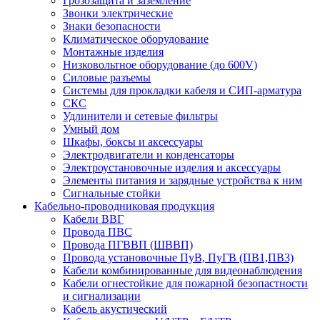
Грозозащита и заземление
Звонки электрические
Знаки безопасности
Климатическое оборудование
Монтажные изделия
Низковольтное оборудование (до 600V)
Силовые разъемы
Системы для прокладки кабеля и СИП-арматура
СКС
Удлинители и сетевые фильтры
Умный дом
Шкафы, боксы и аксессуары
Электродвигатели и конденсаторы
Электроустановочные изделия и аксессуары
Элементы питания и зарядные устройства к ним
Сигнальные стойки
Кабельно-проводниковая продукция
Кабели ВВГ
Провода ПВС
Провода ПГВВП (ШВВП)
Провода установочные ПуВ, ПуГВ (ПВ1,ПВ3)
Кабели комбинированные для видеонаблюдения
Кабели огнестойкие для пожарной безопастности
и сигнализации
Кабель акустический