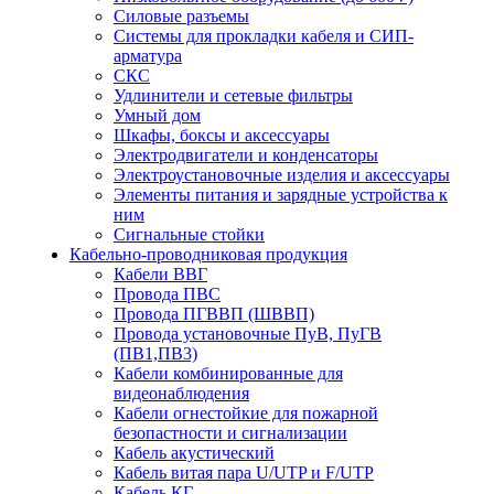
Силовые разъемы
Системы для прокладки кабеля и СИП-
арматура
СКС
Удлинители и сетевые фильтры
Умный дом
Шкафы, боксы и аксессуары
Электродвигатели и конденсаторы
Электроустановочные изделия и аксессуары
Элементы питания и зарядные устройства к
ним
Сигнальные стойки
Кабельно-проводниковая продукция
Кабели ВВГ
Провода ПВС
Провода ПГВВП (ШВВП)
Провода установочные ПуВ, ПуГВ
(ПВ1,ПВ3)
Кабели комбинированные для
видеонаблюдения
Кабели огнестойкие для пожарной
безопастности и сигнализации
Кабель акустический
Кабель витая пара U/UTP и F/UTP
Кабель КГ