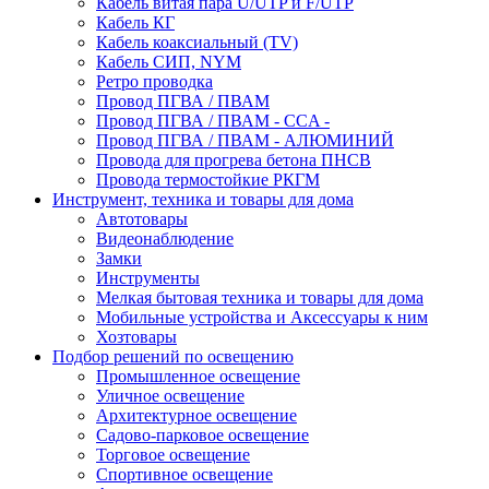
Кабель витая пара U/UTP и F/UTP
Кабель КГ
Кабель коаксиальный (TV)
Кабель СИП, NYM
Ретро проводка
Провод ПГВА / ПВАМ
Провод ПГВА / ПВАМ - CCA -
Провод ПГВА / ПВАМ - АЛЮМИНИЙ
Провода для прогрева бетона ПНСВ
Провода термостойкие РКГМ
Инструмент, техника и товары для дома
Автотовары
Видеонаблюдение
Замки
Инструменты
Мелкая бытовая техника и товары для дома
Мобильные устройства и Аксессуары к ним
Хозтовары
Подбор решений по освещению
Промышленное освещение
Уличное освещение
Архитектурное освещение
Садово-парковое освещение
Торговое освещение
Спортивное освещение