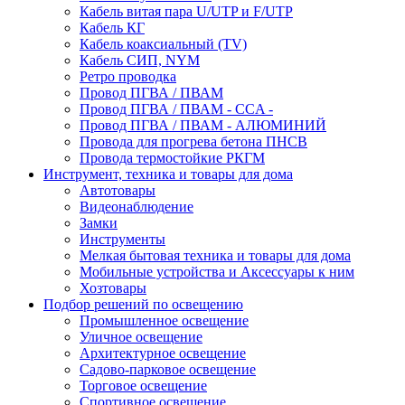
Кабель витая пара U/UTP и F/UTP
Кабель КГ
Кабель коаксиальный (TV)
Кабель СИП, NYM
Ретро проводка
Провод ПГВА / ПВАМ
Провод ПГВА / ПВАМ - CCA -
Провод ПГВА / ПВАМ - АЛЮМИНИЙ
Провода для прогрева бетона ПНСВ
Провода термостойкие РКГМ
Инструмент, техника и товары для дома
Автотовары
Видеонаблюдение
Замки
Инструменты
Мелкая бытовая техника и товары для дома
Мобильные устройства и Аксессуары к ним
Хозтовары
Подбор решений по освещению
Промышленное освещение
Уличное освещение
Архитектурное освещение
Садово-парковое освещение
Торговое освещение
Спортивное освещение