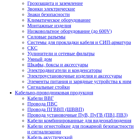
Грозозащита и заземление
Звонки электрические
Знаки безопасности
Климатическое оборудование
Монтажные изделия
Низковольтное оборудование (до 600V)
Силовые разъемы
Системы для прокладки кабеля и СИП-арматура
СКС
Удлинители и сетевые фильтры
Умный дом
Шкафы, боксы и аксессуары
Электродвигатели и конденсаторы
Электроустановочные изделия и аксессуары
Элементы питания и зарядные устройства к ним
Сигнальные стойки
Кабельно-проводниковая продукция
Кабели ВВГ
Провода ПВС
Провода ПГВВП (ШВВП)
Провода установочные ПуВ, ПуГВ (ПВ1,ПВ3)
Кабели комбинированные для видеонаблюдения
Кабели огнестойкие для пожарной безопастности
и сигнализации
Кабель акустический