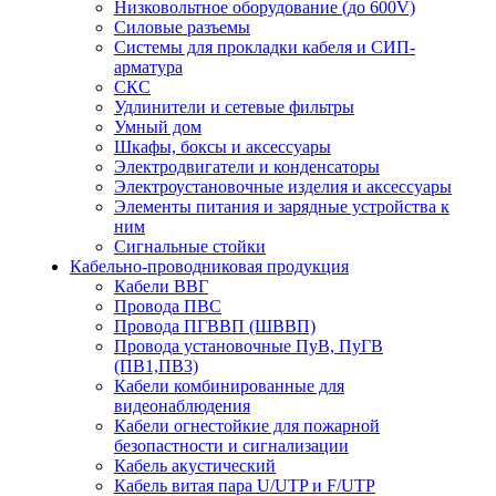
Низковольтное оборудование (до 600V)
Силовые разъемы
Системы для прокладки кабеля и СИП-
арматура
СКС
Удлинители и сетевые фильтры
Умный дом
Шкафы, боксы и аксессуары
Электродвигатели и конденсаторы
Электроустановочные изделия и аксессуары
Элементы питания и зарядные устройства к
ним
Сигнальные стойки
Кабельно-проводниковая продукция
Кабели ВВГ
Провода ПВС
Провода ПГВВП (ШВВП)
Провода установочные ПуВ, ПуГВ
(ПВ1,ПВ3)
Кабели комбинированные для
видеонаблюдения
Кабели огнестойкие для пожарной
безопастности и сигнализации
Кабель акустический
Кабель витая пара U/UTP и F/UTP