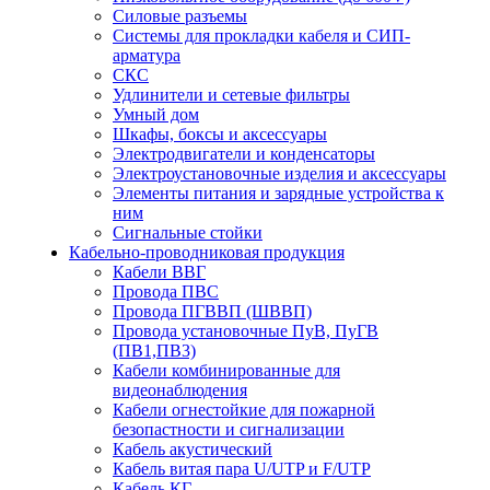
Силовые разъемы
Системы для прокладки кабеля и СИП-
арматура
СКС
Удлинители и сетевые фильтры
Умный дом
Шкафы, боксы и аксессуары
Электродвигатели и конденсаторы
Электроустановочные изделия и аксессуары
Элементы питания и зарядные устройства к
ним
Сигнальные стойки
Кабельно-проводниковая продукция
Кабели ВВГ
Провода ПВС
Провода ПГВВП (ШВВП)
Провода установочные ПуВ, ПуГВ
(ПВ1,ПВ3)
Кабели комбинированные для
видеонаблюдения
Кабели огнестойкие для пожарной
безопастности и сигнализации
Кабель акустический
Кабель витая пара U/UTP и F/UTP
Кабель КГ