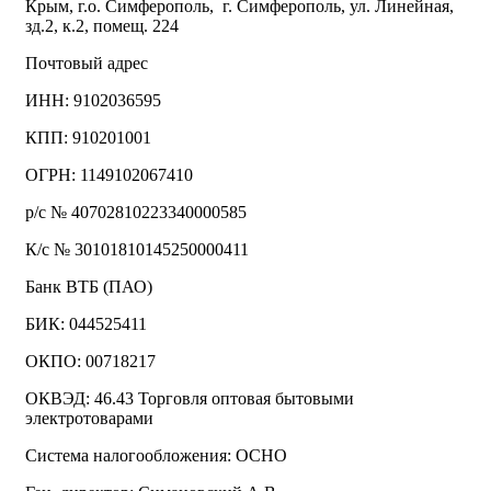
Крым, г.о. Симферополь, г. Симферополь, ул. Линейная,
зд.2, к.2, помещ. 224
Почтовый адрес
ИНН: 9102036595
КПП: 910201001
ОГРН: 1149102067410
р/с № 40702810223340000585
К/с № 30101810145250000411
Банк ВТБ (ПАО)
БИК: 044525411
ОКПО: 00718217
ОКВЭД: 46.43 Торговля оптовая бытовыми
электротоварами
Система налогообложения: ОСНО