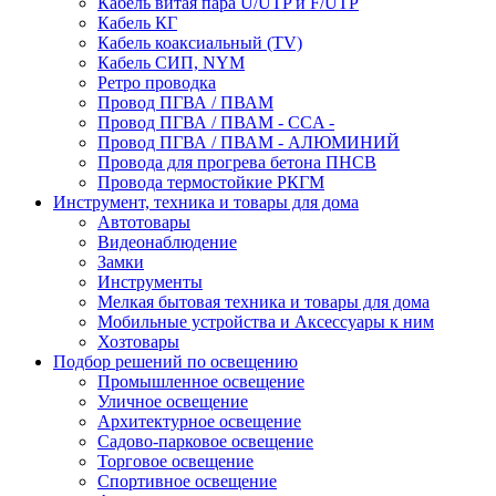
Кабель витая пара U/UTP и F/UTP
Кабель КГ
Кабель коаксиальный (TV)
Кабель СИП, NYM
Ретро проводка
Провод ПГВА / ПВАМ
Провод ПГВА / ПВАМ - CCA -
Провод ПГВА / ПВАМ - АЛЮМИНИЙ
Провода для прогрева бетона ПНСВ
Провода термостойкие РКГМ
Инструмент, техника и товары для дома
Автотовары
Видеонаблюдение
Замки
Инструменты
Мелкая бытовая техника и товары для дома
Мобильные устройства и Аксессуары к ним
Хозтовары
Подбор решений по освещению
Промышленное освещение
Уличное освещение
Архитектурное освещение
Садово-парковое освещение
Торговое освещение
Спортивное освещение