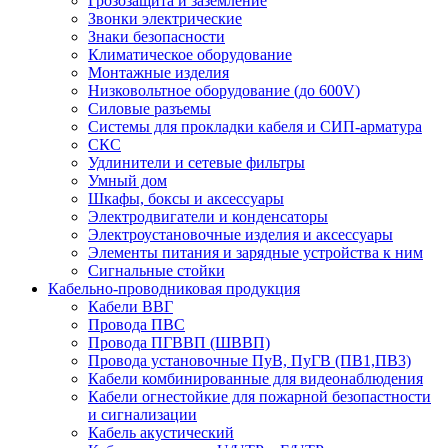
Грозозащита и заземление
Звонки электрические
Знаки безопасности
Климатическое оборудование
Монтажные изделия
Низковольтное оборудование (до 600V)
Силовые разъемы
Системы для прокладки кабеля и СИП-арматура
СКС
Удлинители и сетевые фильтры
Умный дом
Шкафы, боксы и аксессуары
Электродвигатели и конденсаторы
Электроустановочные изделия и аксессуары
Элементы питания и зарядные устройства к ним
Сигнальные стойки
Кабельно-проводниковая продукция
Кабели ВВГ
Провода ПВС
Провода ПГВВП (ШВВП)
Провода установочные ПуВ, ПуГВ (ПВ1,ПВ3)
Кабели комбинированные для видеонаблюдения
Кабели огнестойкие для пожарной безопастности
и сигнализации
Кабель акустический