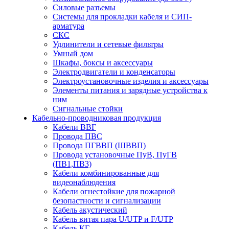
Силовые разъемы
Системы для прокладки кабеля и СИП-
арматура
СКС
Удлинители и сетевые фильтры
Умный дом
Шкафы, боксы и аксессуары
Электродвигатели и конденсаторы
Электроустановочные изделия и аксессуары
Элементы питания и зарядные устройства к
ним
Сигнальные стойки
Кабельно-проводниковая продукция
Кабели ВВГ
Провода ПВС
Провода ПГВВП (ШВВП)
Провода установочные ПуВ, ПуГВ
(ПВ1,ПВ3)
Кабели комбинированные для
видеонаблюдения
Кабели огнестойкие для пожарной
безопастности и сигнализации
Кабель акустический
Кабель витая пара U/UTP и F/UTP
Кабель КГ