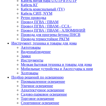
Кабель витая пара U/UTP и F/UTP
Кабель КГ
Кабель коаксиальный (TV)
Кабель СИП, NYM
Ретро проводка
Провод ПГВА / ПВАМ
Провод ПГВА / ПВАМ - CCA -
Провод ПГВА / ПВАМ - АЛЮМИНИЙ
Провода для прогрева бетона ПНСВ
Провода термостойкие РКГМ
Инструмент, техника и товары для дома
Автотовары
Видеонаблюдение
Замки
Инструменты
Мелкая бытовая техника и товары для дома
Мобильные устройства и Аксессуары к ним
Хозтовары
Подбор решений по освещению
Промышленное освещение
Уличное освещение
Архитектурное освещение
Садово-парковое освещение
Торговое освещение
Спортивное освещение