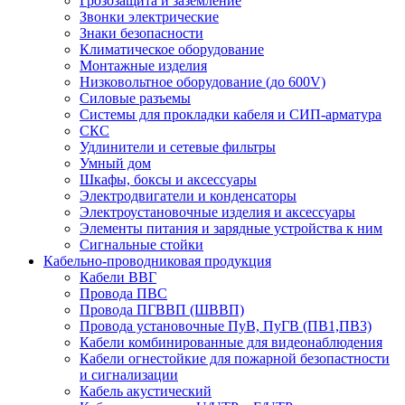
Грозозащита и заземление
Звонки электрические
Знаки безопасности
Климатическое оборудование
Монтажные изделия
Низковольтное оборудование (до 600V)
Силовые разъемы
Системы для прокладки кабеля и СИП-арматура
СКС
Удлинители и сетевые фильтры
Умный дом
Шкафы, боксы и аксессуары
Электродвигатели и конденсаторы
Электроустановочные изделия и аксессуары
Элементы питания и зарядные устройства к ним
Сигнальные стойки
Кабельно-проводниковая продукция
Кабели ВВГ
Провода ПВС
Провода ПГВВП (ШВВП)
Провода установочные ПуВ, ПуГВ (ПВ1,ПВ3)
Кабели комбинированные для видеонаблюдения
Кабели огнестойкие для пожарной безопастности
и сигнализации
Кабель акустический