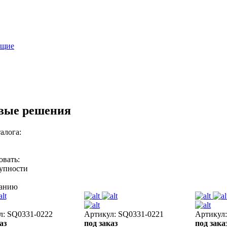
ющие
вые решения
алога:
овать:
тупности
ванию
л: SQ0331-0222
Артикул: SQ0331-0221
Артикул
аз
под заказ
под зака