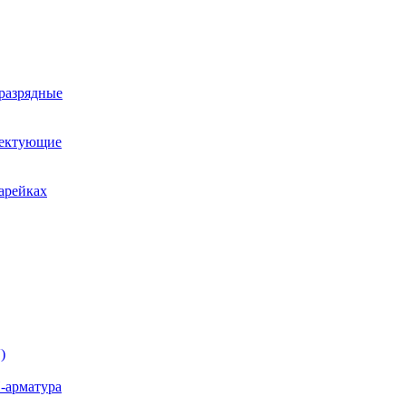
оразрядные
лектующие
арейках
)
-арматура