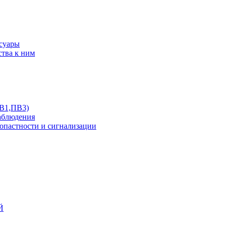
ссуары
ства к ним
ПВ1,ПВ3)
аблюдения
опастности и сигнализации
Й