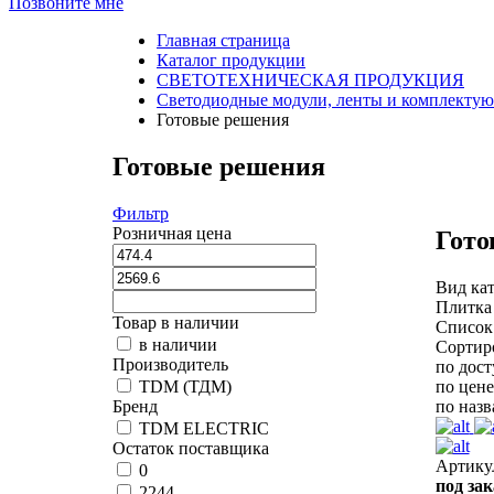
Позвоните мне
Главная страница
Каталог продукции
СВЕТОТЕХНИЧЕСКАЯ ПРОДУКЦИЯ
Светодиодные модули, ленты и комплекту
Готовые решения
Готовые решения
Фильтр
Розничная цена
Гото
Вид кат
Плитка
Товар в наличии
Список
в наличии
Сортир
Производитель
по дос
по цене
TDM (ТДМ)
по наз
Бренд
TDM ELECTRIC
Остаток поставщика
Артику
0
под зак
2244