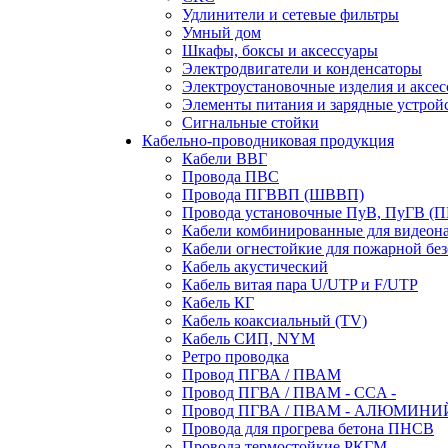
Удлинители и сетевые фильтры
Умный дом
Шкафы, боксы и аксессуары
Электродвигатели и конденсаторы
Электроустановочные изделия и аксе
Элементы питания и зарядные устрой
Сигнальные стойки
Кабельно-проводниковая продукция
Кабели ВВГ
Провода ПВС
Провода ПГВВП (ШВВП)
Провода установочные ПуВ, ПуГВ (
Кабели комбинированные для видеон
Кабели огнестойкие для пожарной без
Кабель акустический
Кабель витая пара U/UTP и F/UTP
Кабель КГ
Кабель коаксиальный (TV)
Кабель СИП, NYM
Ретро проводка
Провод ПГВА / ПВАМ
Провод ПГВА / ПВАМ - CCA -
Провод ПГВА / ПВАМ - АЛЮМИНИ
Провода для прогрева бетона ПНСВ
Провода термостойкие РКГМ