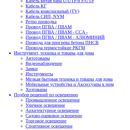
Кабель витая пара U/UTP и F/UTP
Кабель КГ
Кабель коаксиальный (TV)
Кабель СИП, NYM
Ретро проводка
Провод ПГВА / ПВАМ
Провод ПГВА / ПВАМ - CCA -
Провод ПГВА / ПВАМ - АЛЮМИНИЙ
Провода для прогрева бетона ПНСВ
Провода термостойкие РКГМ
Инструмент, техника и товары для дома
Автотовары
Видеонаблюдение
Замки
Инструменты
Мелкая бытовая техника и товары для дома
Мобильные устройства и Аксессуары к ним
Хозтовары
Подбор решений по освещению
Промышленное освещение
Уличное освещение
Архитектурное освещение
Садово-парковое освещение
Торговое освещение
Спортивное освещение