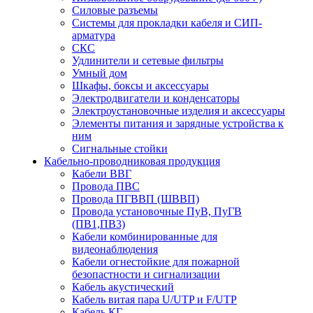
Силовые разъемы
Системы для прокладки кабеля и СИП-
арматура
СКС
Удлинители и сетевые фильтры
Умный дом
Шкафы, боксы и аксессуары
Электродвигатели и конденсаторы
Электроустановочные изделия и аксессуары
Элементы питания и зарядные устройства к
ним
Сигнальные стойки
Кабельно-проводниковая продукция
Кабели ВВГ
Провода ПВС
Провода ПГВВП (ШВВП)
Провода установочные ПуВ, ПуГВ
(ПВ1,ПВ3)
Кабели комбинированные для
видеонаблюдения
Кабели огнестойкие для пожарной
безопастности и сигнализации
Кабель акустический
Кабель витая пара U/UTP и F/UTP
Кабель КГ