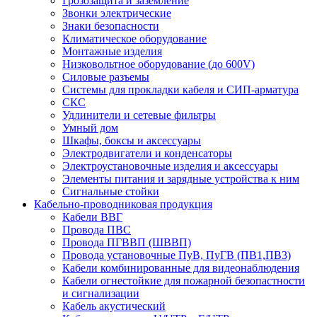
Грозозащита и заземление
Звонки электрические
Знаки безопасности
Климатическое оборудование
Монтажные изделия
Низковольтное оборудование (до 600V)
Силовые разъемы
Системы для прокладки кабеля и СИП-арматура
СКС
Удлинители и сетевые фильтры
Умный дом
Шкафы, боксы и аксессуары
Электродвигатели и конденсаторы
Электроустановочные изделия и аксессуары
Элементы питания и зарядные устройства к ним
Сигнальные стойки
Кабельно-проводниковая продукция
Кабели ВВГ
Провода ПВС
Провода ПГВВП (ШВВП)
Провода установочные ПуВ, ПуГВ (ПВ1,ПВ3)
Кабели комбинированные для видеонаблюдения
Кабели огнестойкие для пожарной безопастности
и сигнализации
Кабель акустический