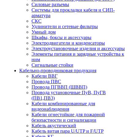
Силовые разъемы
Системы для прокладки кабеля и СИП-
арматура
СКС
Удлинители и сетевые фильтры
Умный дом
Шкафы, боксы и аксессуары
Электродвигатели и конденсаторы
Электроустановочные изделия и аксессуары
Элементы питания и зарядные устройства к
ним
Сигнальные стойки
Кабельно-проводниковая продукция
Кабели ВВГ
Провода ПВС
Провода ПГВВП (ШВВП)
Провода установочные ПуВ, ПуГВ
(ПВ1,ПВ3)
Кабели комбинированные для
видеонаблюдения
Кабели огнестойкие для пожарной
безопастности и сигнализации
Кабель акустический
Кабель витая пара U/UTP и F/UTP
Кабель КГ