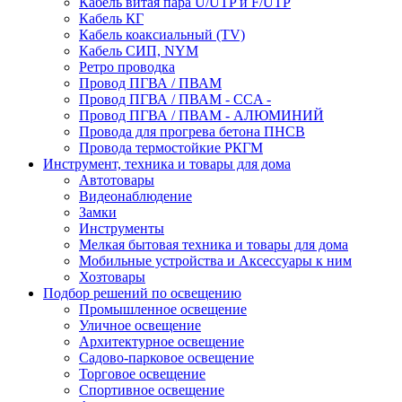
Кабель витая пара U/UTP и F/UTP
Кабель КГ
Кабель коаксиальный (TV)
Кабель СИП, NYM
Ретро проводка
Провод ПГВА / ПВАМ
Провод ПГВА / ПВАМ - CCA -
Провод ПГВА / ПВАМ - АЛЮМИНИЙ
Провода для прогрева бетона ПНСВ
Провода термостойкие РКГМ
Инструмент, техника и товары для дома
Автотовары
Видеонаблюдение
Замки
Инструменты
Мелкая бытовая техника и товары для дома
Мобильные устройства и Аксессуары к ним
Хозтовары
Подбор решений по освещению
Промышленное освещение
Уличное освещение
Архитектурное освещение
Садово-парковое освещение
Торговое освещение
Спортивное освещение