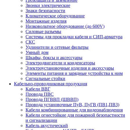
Грозозащита и заземление
Звонки электрические
Знаки безопасности
Климатическое оборудование
Монтажные изделия
Низковольтное оборудование (до 600V)
Силовые разъемы
Системы для прокладки кабеля и СИП-арматура
СКС
Удлинители и сетевые фильтры
Умный дом
Шкафы, боксы и аксессуары
Электродвигатели и конденсаторы
Электроустановочные изделия и аксессуары
Элементы питания и зарядные устройства к ним
Сигнальные стойки
Кабельно-проводниковая продукция
Кабели ВВГ
Провода ПВС
Провода ПГВВП (ШВВП)
Провода установочные ПуВ, ПуГВ (ПВ1,ПВ3)
Кабели комбинированные для видеонаблюдения
Кабели огнестойкие для пожарной безопастности
и сигнализации
Кабель акустический