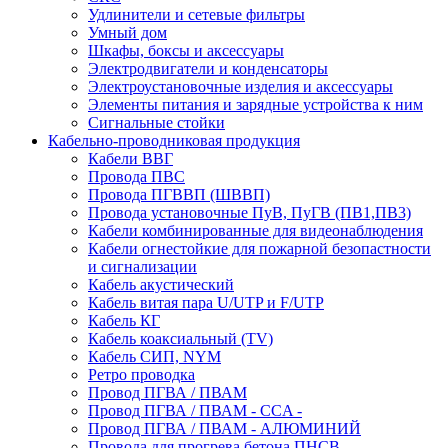
Удлинители и сетевые фильтры
Умный дом
Шкафы, боксы и аксессуары
Электродвигатели и конденсаторы
Электроустановочные изделия и аксессуары
Элементы питания и зарядные устройства к ним
Сигнальные стойки
Кабельно-проводниковая продукция
Кабели ВВГ
Провода ПВС
Провода ПГВВП (ШВВП)
Провода установочные ПуВ, ПуГВ (ПВ1,ПВ3)
Кабели комбинированные для видеонаблюдения
Кабели огнестойкие для пожарной безопастности
и сигнализации
Кабель акустический
Кабель витая пара U/UTP и F/UTP
Кабель КГ
Кабель коаксиальный (TV)
Кабель СИП, NYM
Ретро проводка
Провод ПГВА / ПВАМ
Провод ПГВА / ПВАМ - CCA -
Провод ПГВА / ПВАМ - АЛЮМИНИЙ
Провода для прогрева бетона ПНСВ