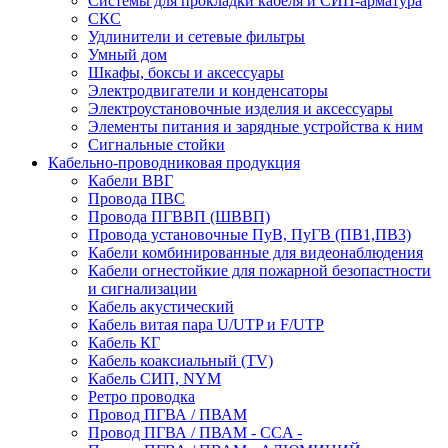
Системы для прокладки кабеля и СИП-арматура
СКС
Удлинители и сетевые фильтры
Умный дом
Шкафы, боксы и аксессуары
Электродвигатели и конденсаторы
Электроустановочные изделия и аксессуары
Элементы питания и зарядные устройства к ним
Сигнальные стойки
Кабельно-проводниковая продукция
Кабели ВВГ
Провода ПВС
Провода ПГВВП (ШВВП)
Провода установочные ПуВ, ПуГВ (ПВ1,ПВ3)
Кабели комбинированные для видеонаблюдения
Кабели огнестойкие для пожарной безопастности
и сигнализации
Кабель акустический
Кабель витая пара U/UTP и F/UTP
Кабель КГ
Кабель коаксиальный (TV)
Кабель СИП, NYM
Ретро проводка
Провод ПГВА / ПВАМ
Провод ПГВА / ПВАМ - CCA -