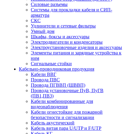
Силовые разъемы
Системы для прокладки кабеля и СИП-
арматура
СКС
Удлинители и сетевые фильтры
Умный дом
Шкафы, боксы и аксессуары
Электродвигатели и конденсаторы
Электроустановочные изделия и аксессуары
Элементы питания и зарядные устройства к
ним
Сигнальные стойки
Кабельно-проводниковая продукция
Кабели ВВГ
Провода ПВС
Провода ПГВВП (ШВВП)
Провода установочные ПуВ, ПуГВ
(ПВ1,ПВ3)
Кабели комбинированные для
видеонаблюдения
Кабели огнестойкие для пожарной
безопастности и сигнализации
Кабель акустический
Кабель витая пара U/UTP и F/UTP
Кабель КГ