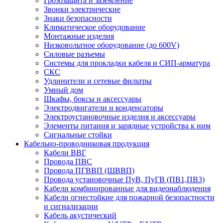
Грозозащита и заземление
Звонки электрические
Знаки безопасности
Климатическое оборудование
Монтажные изделия
Низковольтное оборудование (до 600V)
Силовые разъемы
Системы для прокладки кабеля и СИП-арматура
СКС
Удлинители и сетевые фильтры
Умный дом
Шкафы, боксы и аксессуары
Электродвигатели и конденсаторы
Электроустановочные изделия и аксессуары
Элементы питания и зарядные устройства к ним
Сигнальные стойки
Кабельно-проводниковая продукция
Кабели ВВГ
Провода ПВС
Провода ПГВВП (ШВВП)
Провода установочные ПуВ, ПуГВ (ПВ1,ПВ3)
Кабели комбинированные для видеонаблюдения
Кабели огнестойкие для пожарной безопастности
и сигнализации
Кабель акустический