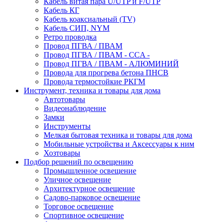
Кабель витая пара U/UTP и F/UTP
Кабель КГ
Кабель коаксиальный (TV)
Кабель СИП, NYM
Ретро проводка
Провод ПГВА / ПВАМ
Провод ПГВА / ПВАМ - CCA -
Провод ПГВА / ПВАМ - АЛЮМИНИЙ
Провода для прогрева бетона ПНСВ
Провода термостойкие РКГМ
Инструмент, техника и товары для дома
Автотовары
Видеонаблюдение
Замки
Инструменты
Мелкая бытовая техника и товары для дома
Мобильные устройства и Аксессуары к ним
Хозтовары
Подбор решений по освещению
Промышленное освещение
Уличное освещение
Архитектурное освещение
Садово-парковое освещение
Торговое освещение
Спортивное освещение