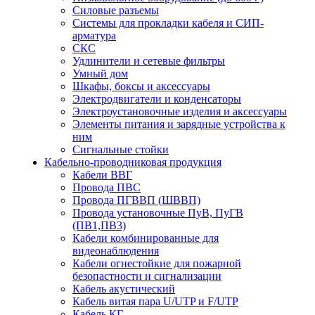
Силовые разъемы
Системы для прокладки кабеля и СИП-
арматура
СКС
Удлинители и сетевые фильтры
Умный дом
Шкафы, боксы и аксессуары
Электродвигатели и конденсаторы
Электроустановочные изделия и аксессуары
Элементы питания и зарядные устройства к
ним
Сигнальные стойки
Кабельно-проводниковая продукция
Кабели ВВГ
Провода ПВС
Провода ПГВВП (ШВВП)
Провода установочные ПуВ, ПуГВ
(ПВ1,ПВ3)
Кабели комбинированные для
видеонаблюдения
Кабели огнестойкие для пожарной
безопастности и сигнализации
Кабель акустический
Кабель витая пара U/UTP и F/UTP
Кабель КГ