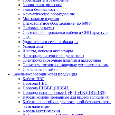
Грозозащита и заземление
Звонки электрические
Знаки безопасности
Климатическое оборудование
Монтажные изделия
Низковольтное оборудование (до 600V)
Силовые разъемы
Системы для прокладки кабеля и СИП-арматура
СКС
Удлинители и сетевые фильтры
Умный дом
Шкафы, боксы и аксессуары
Электродвигатели и конденсаторы
Электроустановочные изделия и аксессуары
Элементы питания и зарядные устройства к ним
Сигнальные стойки
Кабельно-проводниковая продукция
Кабели ВВГ
Провода ПВС
Провода ПГВВП (ШВВП)
Провода установочные ПуВ, ПуГВ (ПВ1,ПВ3)
Кабели комбинированные для видеонаблюдения
Кабели огнестойкие для пожарной безопастности
и сигнализации
Кабель акустический