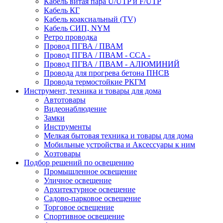
Кабель витая пара U/UTP и F/UTP
Кабель КГ
Кабель коаксиальный (TV)
Кабель СИП, NYM
Ретро проводка
Провод ПГВА / ПВАМ
Провод ПГВА / ПВАМ - CCA -
Провод ПГВА / ПВАМ - АЛЮМИНИЙ
Провода для прогрева бетона ПНСВ
Провода термостойкие РКГМ
Инструмент, техника и товары для дома
Автотовары
Видеонаблюдение
Замки
Инструменты
Мелкая бытовая техника и товары для дома
Мобильные устройства и Аксессуары к ним
Хозтовары
Подбор решений по освещению
Промышленное освещение
Уличное освещение
Архитектурное освещение
Садово-парковое освещение
Торговое освещение
Спортивное освещение