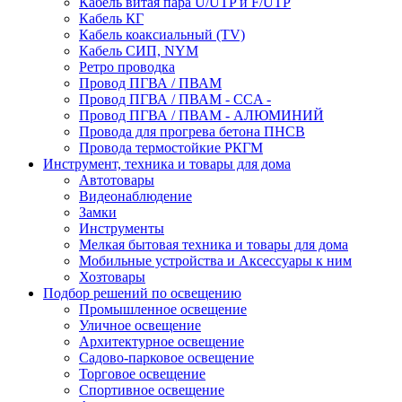
Кабель витая пара U/UTP и F/UTP
Кабель КГ
Кабель коаксиальный (TV)
Кабель СИП, NYM
Ретро проводка
Провод ПГВА / ПВАМ
Провод ПГВА / ПВАМ - CCA -
Провод ПГВА / ПВАМ - АЛЮМИНИЙ
Провода для прогрева бетона ПНСВ
Провода термостойкие РКГМ
Инструмент, техника и товары для дома
Автотовары
Видеонаблюдение
Замки
Инструменты
Мелкая бытовая техника и товары для дома
Мобильные устройства и Аксессуары к ним
Хозтовары
Подбор решений по освещению
Промышленное освещение
Уличное освещение
Архитектурное освещение
Садово-парковое освещение
Торговое освещение
Спортивное освещение