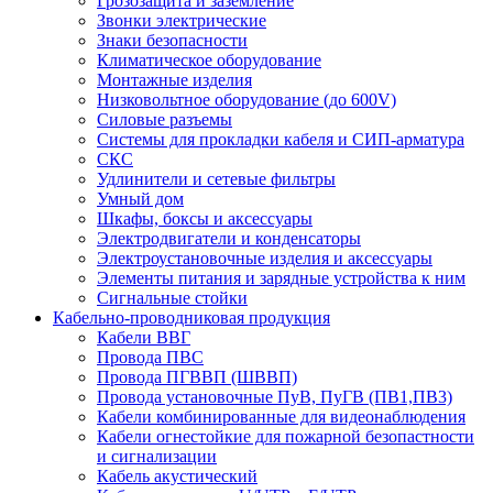
Грозозащита и заземление
Звонки электрические
Знаки безопасности
Климатическое оборудование
Монтажные изделия
Низковольтное оборудование (до 600V)
Силовые разъемы
Системы для прокладки кабеля и СИП-арматура
СКС
Удлинители и сетевые фильтры
Умный дом
Шкафы, боксы и аксессуары
Электродвигатели и конденсаторы
Электроустановочные изделия и аксессуары
Элементы питания и зарядные устройства к ним
Сигнальные стойки
Кабельно-проводниковая продукция
Кабели ВВГ
Провода ПВС
Провода ПГВВП (ШВВП)
Провода установочные ПуВ, ПуГВ (ПВ1,ПВ3)
Кабели комбинированные для видеонаблюдения
Кабели огнестойкие для пожарной безопастности
и сигнализации
Кабель акустический