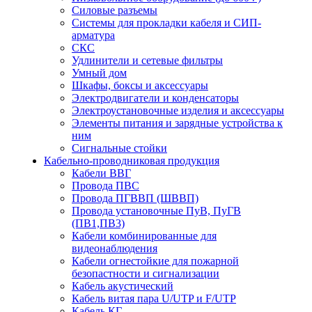
Силовые разъемы
Системы для прокладки кабеля и СИП-
арматура
СКС
Удлинители и сетевые фильтры
Умный дом
Шкафы, боксы и аксессуары
Электродвигатели и конденсаторы
Электроустановочные изделия и аксессуары
Элементы питания и зарядные устройства к
ним
Сигнальные стойки
Кабельно-проводниковая продукция
Кабели ВВГ
Провода ПВС
Провода ПГВВП (ШВВП)
Провода установочные ПуВ, ПуГВ
(ПВ1,ПВ3)
Кабели комбинированные для
видеонаблюдения
Кабели огнестойкие для пожарной
безопастности и сигнализации
Кабель акустический
Кабель витая пара U/UTP и F/UTP
Кабель КГ