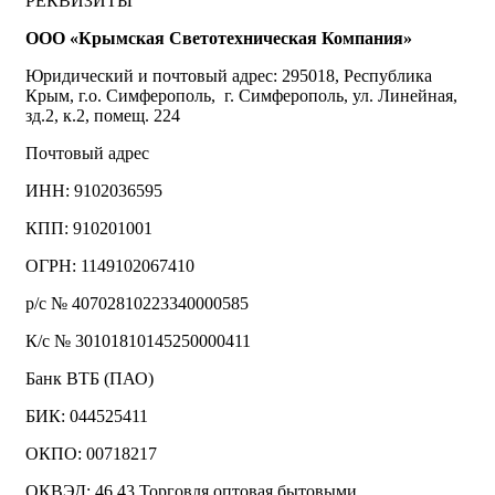
РЕКВИЗИТЫ
ООО «Крымская Светотехническая Компания»
Юридический и почтовый адрес: 295018, Республика
Крым, г.о. Симферополь, г. Симферополь, ул. Линейная,
зд.2, к.2, помещ. 224
Почтовый адрес
ИНН: 9102036595
КПП: 910201001
ОГРН: 1149102067410
р/с № 40702810223340000585
К/с № 30101810145250000411
Банк ВТБ (ПАО)
БИК: 044525411
ОКПО: 00718217
ОКВЭД: 46.43 Торговля оптовая бытовыми