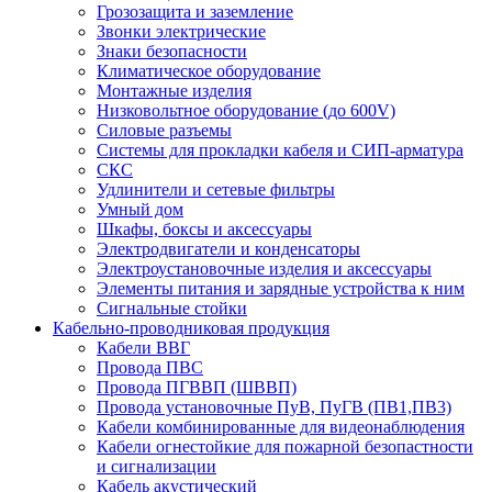
Грозозащита и заземление
Звонки электрические
Знаки безопасности
Климатическое оборудование
Монтажные изделия
Низковольтное оборудование (до 600V)
Силовые разъемы
Системы для прокладки кабеля и СИП-арматура
СКС
Удлинители и сетевые фильтры
Умный дом
Шкафы, боксы и аксессуары
Электродвигатели и конденсаторы
Электроустановочные изделия и аксессуары
Элементы питания и зарядные устройства к ним
Сигнальные стойки
Кабельно-проводниковая продукция
Кабели ВВГ
Провода ПВС
Провода ПГВВП (ШВВП)
Провода установочные ПуВ, ПуГВ (ПВ1,ПВ3)
Кабели комбинированные для видеонаблюдения
Кабели огнестойкие для пожарной безопастности
и сигнализации
Кабель акустический