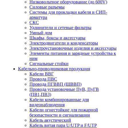
Низковольтное оборудование (до 600V)
Силовые разъемы
Системы для прокладки кабеля и СИП-
арматура
СКС
Удлинители и сетевые фильтры
Умный дом
Шкафы, боксы и аксессуары
Электродвигатели и конденсаторы
Электроустановочные изделия и аксессуары
Элементы питания и зарядные устройства к
ним
Сигнальные стойки
Кабельно-проводниковая продукция
Кабели ВВГ
Провода ПВС
Провода ПГВВП (ШВВП)
Провода установочные ПуВ, ПуГВ
(ПВ1,ПВ3)
Кабели комбинированные для
видеонаблюдения
Кабели огнестойкие для пожарной
безопастности и сигнализации
Кабель акустический
Кабель витая пара U/UTP и F/UTP