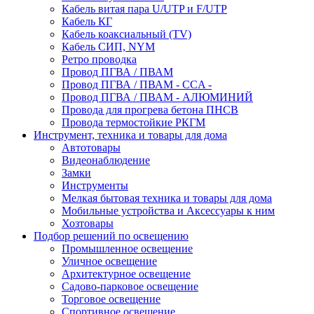
Кабель витая пара U/UTP и F/UTP
Кабель КГ
Кабель коаксиальный (TV)
Кабель СИП, NYM
Ретро проводка
Провод ПГВА / ПВАМ
Провод ПГВА / ПВАМ - CCA -
Провод ПГВА / ПВАМ - АЛЮМИНИЙ
Провода для прогрева бетона ПНСВ
Провода термостойкие РКГМ
Инструмент, техника и товары для дома
Автотовары
Видеонаблюдение
Замки
Инструменты
Мелкая бытовая техника и товары для дома
Мобильные устройства и Аксессуары к ним
Хозтовары
Подбор решений по освещению
Промышленное освещение
Уличное освещение
Архитектурное освещение
Садово-парковое освещение
Торговое освещение
Спортивное освещение