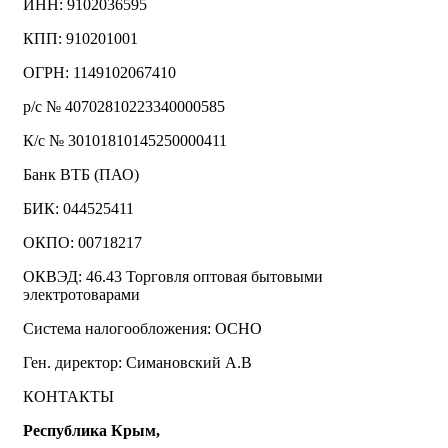
ИНН: 9102036595
КПП: 910201001
ОГРН: 1149102067410
р/с № 40702810223340000585
К/с № 30101810145250000411
Банк ВТБ (ПАО)
БИК: 044525411
ОКПО: 00718217
ОКВЭД: 46.43 Торговля оптовая бытовыми
электротоварами
Система налогообложения: ОСНО
Ген. директор: Симановский А.В
КОНТАКТЫ
Республика Крым,