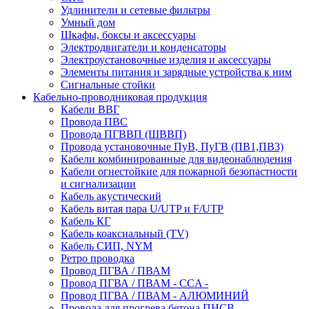
Удлинители и сетевые фильтры
Умный дом
Шкафы, боксы и аксессуары
Электродвигатели и конденсаторы
Электроустановочные изделия и аксессуары
Элементы питания и зарядные устройства к ним
Сигнальные стойки
Кабельно-проводниковая продукция
Кабели ВВГ
Провода ПВС
Провода ПГВВП (ШВВП)
Провода установочные ПуВ, ПуГВ (ПВ1,ПВ3)
Кабели комбинированные для видеонаблюдения
Кабели огнестойкие для пожарной безопастности
и сигнализации
Кабель акустический
Кабель витая пара U/UTP и F/UTP
Кабель КГ
Кабель коаксиальный (TV)
Кабель СИП, NYM
Ретро проводка
Провод ПГВА / ПВАМ
Провод ПГВА / ПВАМ - CCA -
Провод ПГВА / ПВАМ - АЛЮМИНИЙ
Провода для прогрева бетона ПНСВ