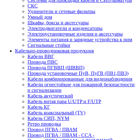
Системы для прокладки кабеля и СИП-арматура
СКС
Удлинители и сетевые фильтры
Умный дом
Шкафы, боксы и аксессуары
Электродвигатели и конденсаторы
Электроустановочные изделия и аксессуары
Элементы питания и зарядные устройства к ним
Сигнальные стойки
Кабельно-проводниковая продукция
Кабели ВВГ
Провода ПВС
Провода ПГВВП (ШВВП)
Провода установочные ПуВ, ПуГВ (ПВ1,ПВ3)
Кабели комбинированные для видеонаблюдения
Кабели огнестойкие для пожарной безопастности
и сигнализации
Кабель акустический
Кабель витая пара U/UTP и F/UTP
Кабель КГ
Кабель коаксиальный (TV)
Кабель СИП, NYM
Ретро проводка
Провод ПГВА / ПВАМ
Провод ПГВА / ПВАМ - CCA -