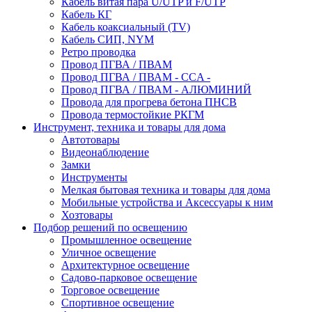
Кабель витая пара U/UTP и F/UTP
Кабель КГ
Кабель коаксиальный (TV)
Кабель СИП, NYM
Ретро проводка
Провод ПГВА / ПВАМ
Провод ПГВА / ПВАМ - CCA -
Провод ПГВА / ПВАМ - АЛЮМИНИЙ
Провода для прогрева бетона ПНСВ
Провода термостойкие РКГМ
Инструмент, техника и товары для дома
Автотовары
Видеонаблюдение
Замки
Инструменты
Мелкая бытовая техника и товары для дома
Мобильные устройства и Аксессуары к ним
Хозтовары
Подбор решений по освещению
Промышленное освещение
Уличное освещение
Архитектурное освещение
Садово-парковое освещение
Торговое освещение
Спортивное освещение