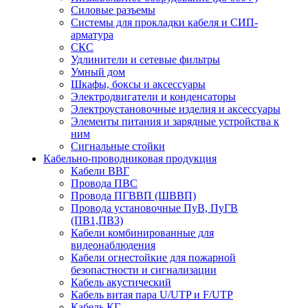
Силовые разъемы
Системы для прокладки кабеля и СИП-
арматура
СКС
Удлинители и сетевые фильтры
Умный дом
Шкафы, боксы и аксессуары
Электродвигатели и конденсаторы
Электроустановочные изделия и аксессуары
Элементы питания и зарядные устройства к
ним
Сигнальные стойки
Кабельно-проводниковая продукция
Кабели ВВГ
Провода ПВС
Провода ПГВВП (ШВВП)
Провода установочные ПуВ, ПуГВ
(ПВ1,ПВ3)
Кабели комбинированные для
видеонаблюдения
Кабели огнестойкие для пожарной
безопастности и сигнализации
Кабель акустический
Кабель витая пара U/UTP и F/UTP
Кабель КГ