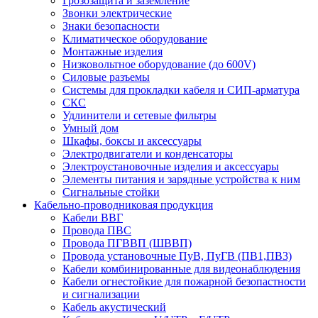
Грозозащита и заземление
Звонки электрические
Знаки безопасности
Климатическое оборудование
Монтажные изделия
Низковольтное оборудование (до 600V)
Силовые разъемы
Системы для прокладки кабеля и СИП-арматура
СКС
Удлинители и сетевые фильтры
Умный дом
Шкафы, боксы и аксессуары
Электродвигатели и конденсаторы
Электроустановочные изделия и аксессуары
Элементы питания и зарядные устройства к ним
Сигнальные стойки
Кабельно-проводниковая продукция
Кабели ВВГ
Провода ПВС
Провода ПГВВП (ШВВП)
Провода установочные ПуВ, ПуГВ (ПВ1,ПВ3)
Кабели комбинированные для видеонаблюдения
Кабели огнестойкие для пожарной безопастности
и сигнализации
Кабель акустический