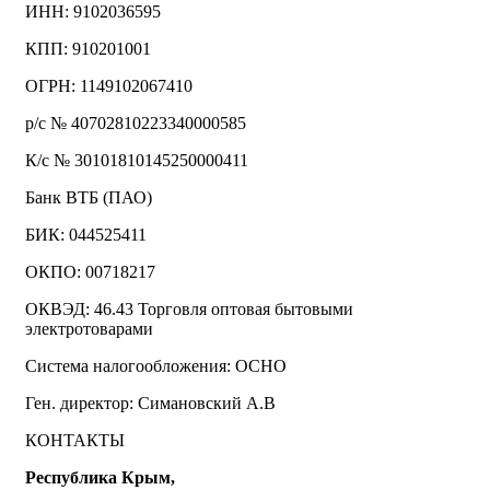
ИНН: 9102036595
КПП: 910201001
ОГРН: 1149102067410
р/с № 40702810223340000585
К/с № 30101810145250000411
Банк ВТБ (ПАО)
БИК: 044525411
ОКПО: 00718217
ОКВЭД: 46.43 Торговля оптовая бытовыми
электротоварами
Система налогообложения: ОСНО
Ген. директор: Симановский А.В
КОНТАКТЫ
Республика Крым,