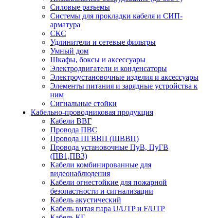
Силовые разъемы
Системы для прокладки кабеля и СИП-
арматура
СКС
Удлинители и сетевые фильтры
Умный дом
Шкафы, боксы и аксессуары
Электродвигатели и конденсаторы
Электроустановочные изделия и аксессуары
Элементы питания и зарядные устройства к
ним
Сигнальные стойки
Кабельно-проводниковая продукция
Кабели ВВГ
Провода ПВС
Провода ПГВВП (ШВВП)
Провода установочные ПуВ, ПуГВ
(ПВ1,ПВ3)
Кабели комбинированные для
видеонаблюдения
Кабели огнестойкие для пожарной
безопастности и сигнализации
Кабель акустический
Кабель витая пара U/UTP и F/UTP
Кабель КГ