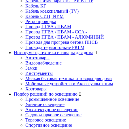
Кабель витая пара U/UTP и F/UTP
Кабель КГ
Кабель коаксиальный (TV)
Кабель СИП, NYM
Ретро проводка
Провод ПГВА / ПВАМ
Провод ПГВА / ПВАМ - CCA -
Провод ПГВА / ПВАМ - АЛЮМИНИЙ
Провода для прогрева бетона ПНСВ
Провода термостойкие РКГМ
Инструмент, техника и товары для дома
Автотовары
Видеонаблюдение
Замки
Инструменты
Мелкая бытовая техника и товары для дома
Мобильные устройства и Аксессуары к ним
Хозтовары
Подбор решений по освещению
Промышленное освещение
Уличное освещение
Архитектурное освещение
Садово-парковое освещение
Торговое освещение
Спортивное освещение