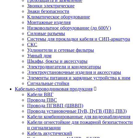
Грозозащита и заземление
Звонки электрические
Знаки безопасности
Климатическое оборудование
Монтажные изделия
Низковольтное оборудование (до 600V)
Силовые разъемы
Системы для прокладки кабеля и СИП-арматура
СКС
Удлинители и сетевые фильтры
Умный дом
Шкафы, боксы и аксессуары
Электродвигатели и конденсаторы
Электроустановочные изделия и аксессуары
Элементы питания и зарядные устройства к ним
Сигнальные стойки
Кабельно-проводниковая продукция
Кабели ВВГ
Провода ПВС
Провода ПГВВП (ШВВП)
Провода установочные ПуВ, ПуГВ (ПВ1,ПВ3)
Кабели комбинированные для видеонаблюдения
Кабели огнестойкие для пожарной безопастности
и сигнализации
Кабель акустический