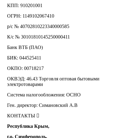
КПП: 910201001
ОГРН: 1149102067410
р/с № 40702810223340000585
К/с № 30101810145250000411
Банк ВТБ (ПАО)
БИК: 044525411
ОКПО: 00718217
ОКВЭД: 46.43 Торговля оптовая бытовыми
электротоварами
Система налогообложения: ОСНО
Ген. директор: Симановский А.В
КОНТАКТЫ
Республика Крым,
г.о. Симферополь,