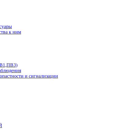
ссуары
ства к ним
ПВ1,ПВ3)
аблюдения
опастности и сигнализации
Й