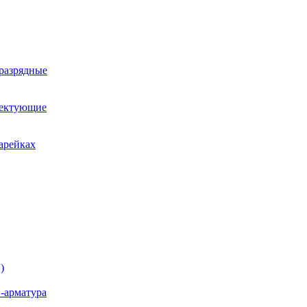
оразрядные
лектующие
арейках
)
-арматура