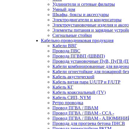
Удлинители и сетевые фильтры
Умный дом
Шкафы, боксы и аксессуары
Электродвигатели и конденсаторы
Электроустановочные изделия и аксе
Элементы питания и зарядные устрой
Сигнальные стойки
Кабельно-проводниковая продукция
Кабели ВВГ
Провода ПВС
Провода ПГВВП (ШВВП)
Провода установочные ПуВ, ПуГВ (
Кабели комбинированные для видеон
Кабели огнестойкие для пожарной без
Кабель акустический
Кабель витая пара U/UTP и F/UTP
Кабель КГ
Кабель коаксиальный (TV)
Кабель СИП, NYM
Ретро проводка
Провод ПГВА / ПВАМ
Провод ПГВА / ПВАМ - CCA -
Провод ПГВА / ПВАМ - АЛЮМИНИ
Провода для прогрева бетона ПНСВ
Провода термостойкие РКГМ