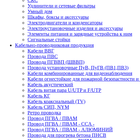
СКС
Удлинители и сетевые фильтры
Умный дом
Шкафы, боксы и аксессуары
Электродвигатели и конденсаторы
Электроустановочные изделия и аксессуары
Элементы питания и зарядные устройства к ним
Сигнальные стойки
Кабельно-проводниковая продукция
Кабели ВВГ
Провода ПВС
Провода ПГВВП (ШВВП)
Провода установочные ПуВ, ПуГВ (ПВ1,ПВ3)
Кабели комбинированные для видеонаблюдения
Кабели огнестойкие для пожарной безопастности и
Кабель акустический
Кабель витая пара U/UTP и F/UTP
Кабель КГ
Кабель коаксиальный (TV)
Кабель СИП, NYM
Ретро проводка
Провод ПГВА / ПВАМ
Провод ПГВА / ПВАМ - CCA -
Провод ПГВА / ПВАМ - АЛЮМИНИЙ
Провода для прогрева бетона ПНСВ