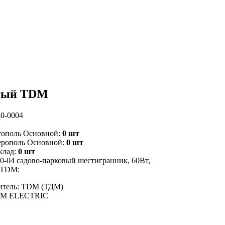
рный TDM
0-0004
тополь Основной:
0 шт
ерополь Основной:
0 шт
клад:
0 шт
0-04 садово-парковый шестигранник, 60Вт,
 TDM:
итель: TDM (ТДМ)
DM ELECTRIC