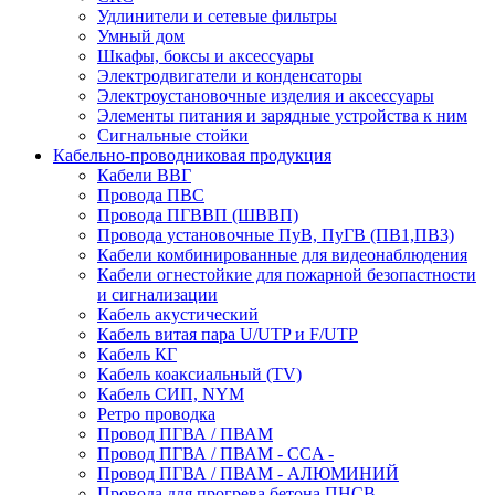
Удлинители и сетевые фильтры
Умный дом
Шкафы, боксы и аксессуары
Электродвигатели и конденсаторы
Электроустановочные изделия и аксессуары
Элементы питания и зарядные устройства к ним
Сигнальные стойки
Кабельно-проводниковая продукция
Кабели ВВГ
Провода ПВС
Провода ПГВВП (ШВВП)
Провода установочные ПуВ, ПуГВ (ПВ1,ПВ3)
Кабели комбинированные для видеонаблюдения
Кабели огнестойкие для пожарной безопастности
и сигнализации
Кабель акустический
Кабель витая пара U/UTP и F/UTP
Кабель КГ
Кабель коаксиальный (TV)
Кабель СИП, NYM
Ретро проводка
Провод ПГВА / ПВАМ
Провод ПГВА / ПВАМ - CCA -
Провод ПГВА / ПВАМ - АЛЮМИНИЙ
Провода для прогрева бетона ПНСВ