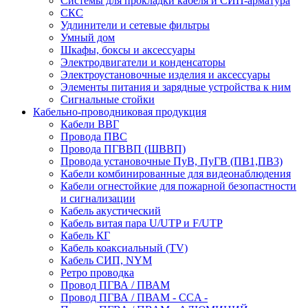
Системы для прокладки кабеля и СИП-арматура
СКС
Удлинители и сетевые фильтры
Умный дом
Шкафы, боксы и аксессуары
Электродвигатели и конденсаторы
Электроустановочные изделия и аксессуары
Элементы питания и зарядные устройства к ним
Сигнальные стойки
Кабельно-проводниковая продукция
Кабели ВВГ
Провода ПВС
Провода ПГВВП (ШВВП)
Провода установочные ПуВ, ПуГВ (ПВ1,ПВ3)
Кабели комбинированные для видеонаблюдения
Кабели огнестойкие для пожарной безопастности
и сигнализации
Кабель акустический
Кабель витая пара U/UTP и F/UTP
Кабель КГ
Кабель коаксиальный (TV)
Кабель СИП, NYM
Ретро проводка
Провод ПГВА / ПВАМ
Провод ПГВА / ПВАМ - CCA -