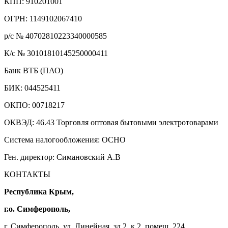
КПП: 910201001
ОГРН: 1149102067410
р/с № 40702810223340000585
К/с № 30101810145250000411
Банк ВТБ (ПАО)
БИК: 044525411
ОКПО: 00718217
ОКВЭД: 46.43 Торговля оптовая бытовыми электротоварами
Система налогообложения: ОСНО
Ген. директор: Симановский А.В
КОНТАКТЫ
Республика Крым,
г.о. Симферополь,
г. Симферополь, ул. Линейная, зд.2, к.2, помещ. 224