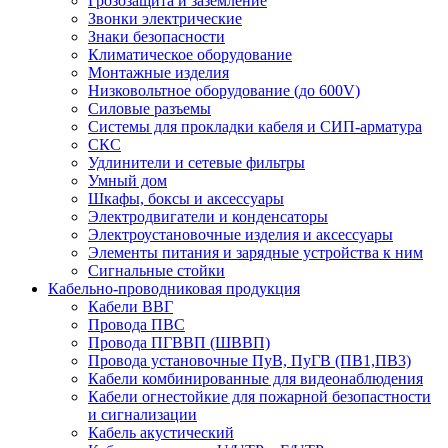
Грозозащита и заземление
Звонки электрические
Знаки безопасности
Климатическое оборудование
Монтажные изделия
Низковольтное оборудование (до 600V)
Силовые разъемы
Системы для прокладки кабеля и СИП-арматура
СКС
Удлинители и сетевые фильтры
Умный дом
Шкафы, боксы и аксессуары
Электродвигатели и конденсаторы
Электроустановочные изделия и аксессуары
Элементы питания и зарядные устройства к ним
Сигнальные стойки
Кабельно-проводниковая продукция
Кабели ВВГ
Провода ПВС
Провода ПГВВП (ШВВП)
Провода установочные ПуВ, ПуГВ (ПВ1,ПВ3)
Кабели комбинированные для видеонаблюдения
Кабели огнестойкие для пожарной безопастности
и сигнализации
Кабель акустический