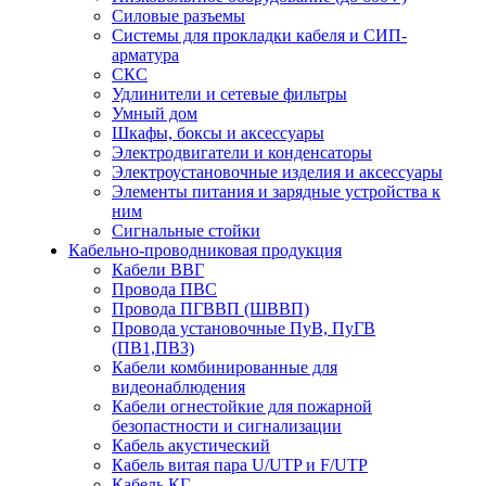
Силовые разъемы
Системы для прокладки кабеля и СИП-
арматура
СКС
Удлинители и сетевые фильтры
Умный дом
Шкафы, боксы и аксессуары
Электродвигатели и конденсаторы
Электроустановочные изделия и аксессуары
Элементы питания и зарядные устройства к
ним
Сигнальные стойки
Кабельно-проводниковая продукция
Кабели ВВГ
Провода ПВС
Провода ПГВВП (ШВВП)
Провода установочные ПуВ, ПуГВ
(ПВ1,ПВ3)
Кабели комбинированные для
видеонаблюдения
Кабели огнестойкие для пожарной
безопастности и сигнализации
Кабель акустический
Кабель витая пара U/UTP и F/UTP
Кабель КГ