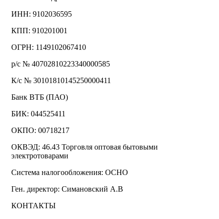
ИНН: 9102036595
КПП: 910201001
ОГРН: 1149102067410
р/с № 40702810223340000585
К/с № 30101810145250000411
Банк ВТБ (ПАО)
БИК: 044525411
ОКПО: 00718217
ОКВЭД: 46.43 Торговля оптовая бытовыми
электротоварами
Система налогообложения: ОСНО
Ген. директор: Симановский А.В
КОНТАКТЫ