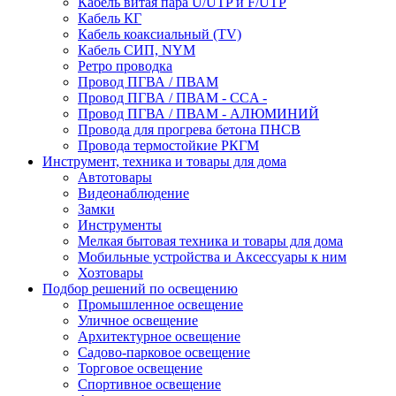
Кабель витая пара U/UTP и F/UTP
Кабель КГ
Кабель коаксиальный (TV)
Кабель СИП, NYM
Ретро проводка
Провод ПГВА / ПВАМ
Провод ПГВА / ПВАМ - CCA -
Провод ПГВА / ПВАМ - АЛЮМИНИЙ
Провода для прогрева бетона ПНСВ
Провода термостойкие РКГМ
Инструмент, техника и товары для дома
Автотовары
Видеонаблюдение
Замки
Инструменты
Мелкая бытовая техника и товары для дома
Мобильные устройства и Аксессуары к ним
Хозтовары
Подбор решений по освещению
Промышленное освещение
Уличное освещение
Архитектурное освещение
Садово-парковое освещение
Торговое освещение
Спортивное освещение