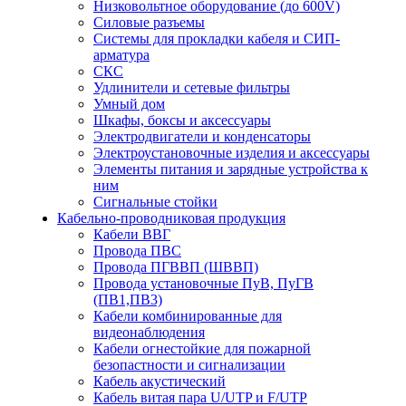
Низковольтное оборудование (до 600V)
Силовые разъемы
Системы для прокладки кабеля и СИП-
арматура
СКС
Удлинители и сетевые фильтры
Умный дом
Шкафы, боксы и аксессуары
Электродвигатели и конденсаторы
Электроустановочные изделия и аксессуары
Элементы питания и зарядные устройства к
ним
Сигнальные стойки
Кабельно-проводниковая продукция
Кабели ВВГ
Провода ПВС
Провода ПГВВП (ШВВП)
Провода установочные ПуВ, ПуГВ
(ПВ1,ПВ3)
Кабели комбинированные для
видеонаблюдения
Кабели огнестойкие для пожарной
безопастности и сигнализации
Кабель акустический
Кабель витая пара U/UTP и F/UTP