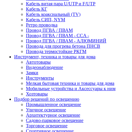
Кабель витая пара U/UTP и F/UTP
Кабель КГ
Кабель коаксиальный (TV)
Кабель СИП, NYM
Ретро проводка
Провод ПГВА / ПВАМ
Провод ПГВА / ПВАМ - CCA -
Провод ПГВА / ПВАМ - АЛЮМИНИЙ
Провода для прогрева бетона ПНСВ
Провода термостойкие РКГМ
Инструмент, техника и товары для дома
Автотовары
Видеонаблюдение
Замки
Инструменты
Мелкая бытовая техника и товары для дома
Мобильные устройства и Аксессуары к ним
Хозтовары
Подбор решений по освещению
Промышленное освещение
Уличное освещение
Архитектурное освещение
Садово-парковое освещение
Торговое освещение
Спортивное освещение