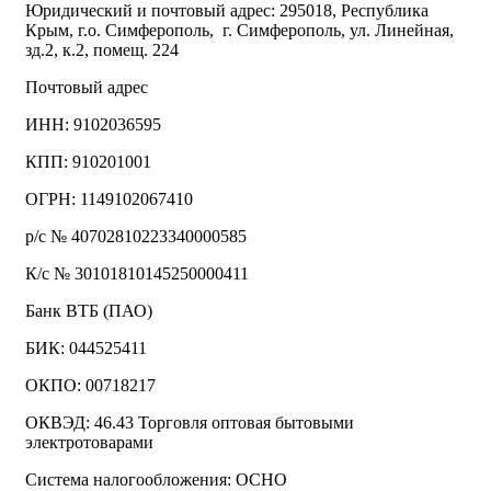
Юридический и почтовый адрес: 295018, Республика
Крым, г.о. Симферополь, г. Симферополь, ул. Линейная,
зд.2, к.2, помещ. 224
Почтовый адрес
ИНН: 9102036595
КПП: 910201001
ОГРН: 1149102067410
р/с № 40702810223340000585
К/с № 30101810145250000411
Банк ВТБ (ПАО)
БИК: 044525411
ОКПО: 00718217
ОКВЭД: 46.43 Торговля оптовая бытовыми
электротоварами
Система налогообложения: ОСНО