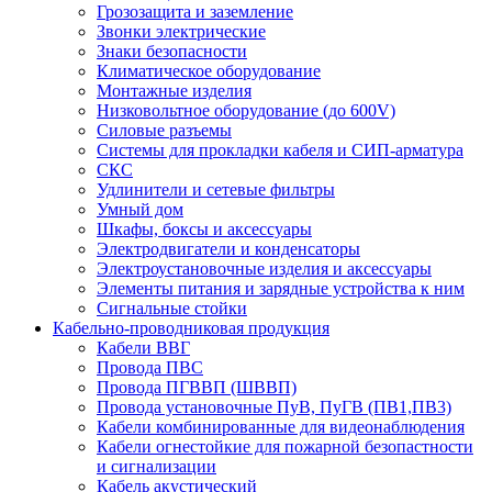
Грозозащита и заземление
Звонки электрические
Знаки безопасности
Климатическое оборудование
Монтажные изделия
Низковольтное оборудование (до 600V)
Силовые разъемы
Системы для прокладки кабеля и СИП-арматура
СКС
Удлинители и сетевые фильтры
Умный дом
Шкафы, боксы и аксессуары
Электродвигатели и конденсаторы
Электроустановочные изделия и аксессуары
Элементы питания и зарядные устройства к ним
Сигнальные стойки
Кабельно-проводниковая продукция
Кабели ВВГ
Провода ПВС
Провода ПГВВП (ШВВП)
Провода установочные ПуВ, ПуГВ (ПВ1,ПВ3)
Кабели комбинированные для видеонаблюдения
Кабели огнестойкие для пожарной безопастности
и сигнализации
Кабель акустический