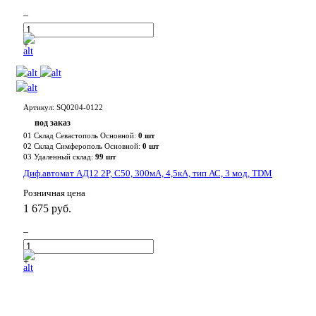
–
+
Артикул: SQ0204-0122
под заказ
01 Склад Севастополь Основной:
0 шт
02 Склад Симферополь Основной:
0 шт
03 Удаленный склад:
99 шт
Диф.автомат АД12 2P, C50, 300мА, 4,5кА, тип АС, 3 мод, TDM
Розничная цена
1 675 руб.
–
+