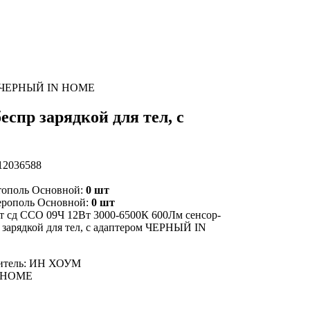
ром ЧЕРНЫЙ IN HOME
спр зарядкой для тел, с
12036588
тополь Основной:
0 шт
ерополь Основной:
0 шт
т сд ССО 09Ч 12Вт 3000-6500К 600Лм сенсор-
р зарядкой для тел, с адаптером ЧЕРНЫЙ IN
итель: ИН ХОУМ
N HOME