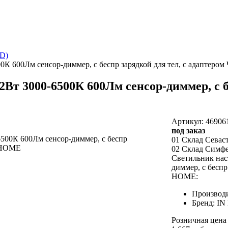
ED)
00К 600Лм сенсор-диммер, с беспр зарядкой для тел, с адапте
Вт 3000-6500К 600Лм сенсор-диммер, с бе
Артикул: 46906
под заказ
01 Склад Севас
02 Склад Симф
Светильник нас
диммер, с бесп
HOME:
Производ
Бренд: I
Розничная цена