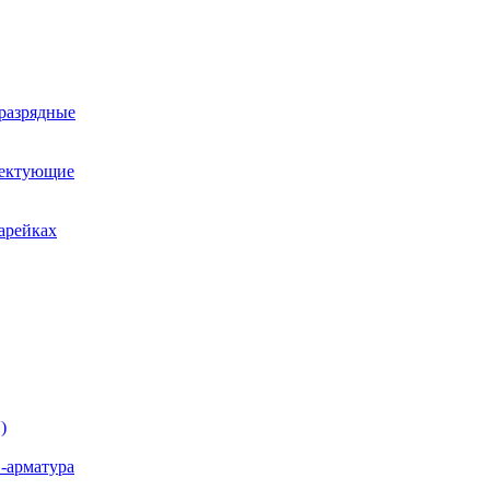
оразрядные
лектующие
арейках
)
-арматура