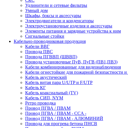
СКС
Удлинители и сетевые фильтры
Умный дом
Шкафы, боксы и аксессуары
Электродвигатели и конденсаторы
Электроустановочные изделия и аксессуары
Элементы питания и зарядные устройства к ним
Сигнальные стойки
Кабельно-проводниковая продукция
Кабели ВВГ
Провода ПВС
Провода ПГВВП (ШВВП)
Провода установочные ПуВ, ПуГВ (ПВ1,ПВ3)
Кабели комбинированные для видеонаблюдения
Кабели огнестойкие для пожарной безопастности и
Кабель акустический
Кабель витая пара U/UTP и F/UTP
Кабель КГ
Кабель коаксиальный (TV)
Кабель СИП, NYM
Ретро проводка
Провод ПГВА / ПВАМ
Провод ПГВА / ПВАМ - CCA -
Провод ПГВА / ПВАМ - АЛЮМИНИЙ
Провода для прогрева бетона ПНСВ