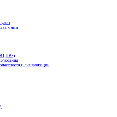
ссуары
ства к ним
ПВ1,ПВ3)
аблюдения
опастности и сигнализации
Й