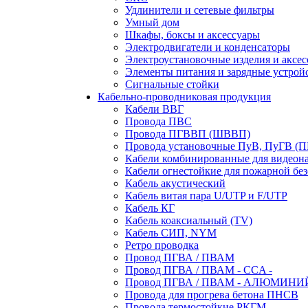
Удлинители и сетевые фильтры
Умный дом
Шкафы, боксы и аксессуары
Электродвигатели и конденсаторы
Электроустановочные изделия и аксе
Элементы питания и зарядные устрой
Сигнальные стойки
Кабельно-проводниковая продукция
Кабели ВВГ
Провода ПВС
Провода ПГВВП (ШВВП)
Провода установочные ПуВ, ПуГВ (
Кабели комбинированные для видеон
Кабели огнестойкие для пожарной без
Кабель акустический
Кабель витая пара U/UTP и F/UTP
Кабель КГ
Кабель коаксиальный (TV)
Кабель СИП, NYM
Ретро проводка
Провод ПГВА / ПВАМ
Провод ПГВА / ПВАМ - CCA -
Провод ПГВА / ПВАМ - АЛЮМИНИ
Провода для прогрева бетона ПНСВ
Провода термостойкие РКГМ