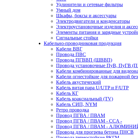
Удлинители и сетевые фильтры
Умный дом
Шкафы, боксы и аксессуары
Электродвигатели и конденсаторы
Электроустановочные изделия и аксе
Элементы питания и зарядные устрой
Сигнальные стойки
Кабельно-проводниковая продукция
Кабели ВВГ
Провода ПВС
Провода ПГВВП (ШВВП)
Провода установочные ПуВ, ПуГВ (
Кабели комбинированные для видеон
Кабели огнестойкие для пожарной без
Кабель акустический
Кабель витая пара U/UTP и F/UTP
Кабель КГ
Кабель коаксиальный (TV)
Кабель СИП, NYM
Ретро проводка
Провод ПГВА / ПВАМ
Провод ПГВА / ПВАМ - CCA -
Провод ПГВА / ПВАМ - АЛЮМИНИ
Провода для прогрева бетона ПНСВ
Провода термостойкие РКГМ