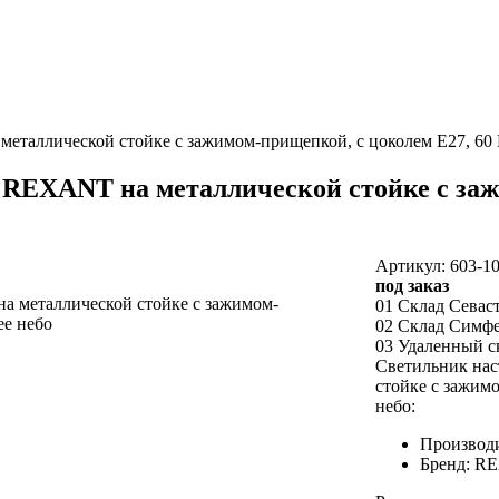
аллической стойке с зажимом-прищепкой, с цоколем Е27, 60 В
REXANT на металлической стойке с заж
Артикул: 603-1
под заказ
01 Склад Севас
02 Склад Симф
03 Удаленный с
Светильник на
стойке с зажимо
небо:
Производи
Бренд: R