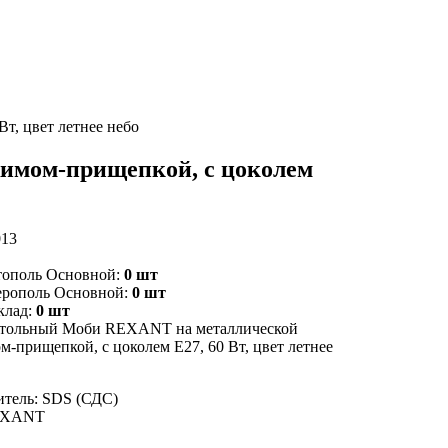
т, цвет летнее небо
имом-прищепкой, с цоколем
013
тополь Основной:
0 шт
ерополь Основной:
0 шт
клад:
0 шт
стольный Моби REXANT на металлической
м-прищепкой, с цоколем Е27, 60 Вт, цвет летнее
тель: SDS (СДС)
EXANT