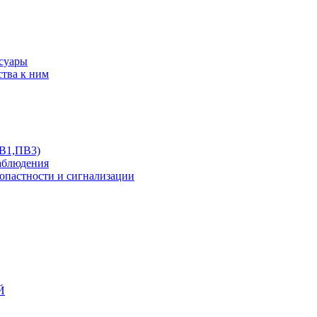
ссуары
ства к ним
ПВ1,ПВ3)
аблюдения
опастности и сигнализации
Й