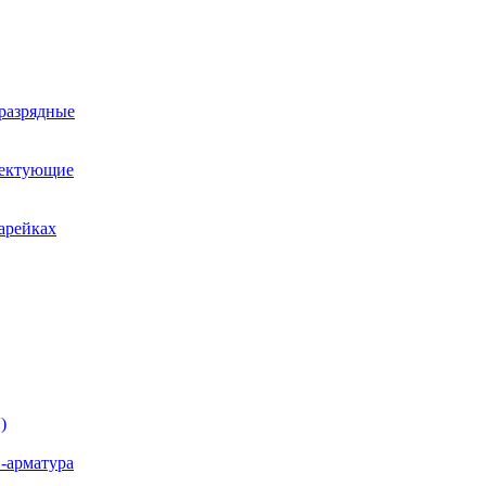
оразрядные
лектующие
арейках
)
-арматура