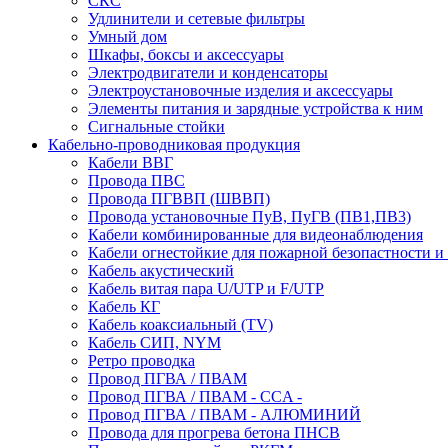
СКС
Удлинители и сетевые фильтры
Умный дом
Шкафы, боксы и аксессуары
Электродвигатели и конденсаторы
Электроустановочные изделия и аксессуары
Элементы питания и зарядные устройства к ним
Сигнальные стойки
Кабельно-проводниковая продукция
Кабели ВВГ
Провода ПВС
Провода ПГВВП (ШВВП)
Провода установочные ПуВ, ПуГВ (ПВ1,ПВ3)
Кабели комбинированные для видеонаблюдения
Кабели огнестойкие для пожарной безопастности и
Кабель акустический
Кабель витая пара U/UTP и F/UTP
Кабель КГ
Кабель коаксиальный (TV)
Кабель СИП, NYM
Ретро проводка
Провод ПГВА / ПВАМ
Провод ПГВА / ПВАМ - CCA -
Провод ПГВА / ПВАМ - АЛЮМИНИЙ
Провода для прогрева бетона ПНСВ