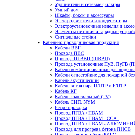
Удлинители и сетевые фильтры
Умный дом
Шкафы, боксы и аксессуары
Электродвигатели и конденсаторы
Электроустановочные изделия и аксе
Элементы питания и зарядные устрой
Сигнальные стойки
Кабельно-проводниковая продукция
Кабели ВВГ
Провода ПВС
Провода ПГВВП (ШВВП)
Провода установочные ПуВ, ПуГВ (
Кабели комбинированные для видеон
Кабели огнестойкие для пожарной без
Кабель акустический
Кабель витая пара U/UTP и F/UTP
Кабель КГ
Кабель коаксиальный (TV)
Кабель СИП, NYM
Ретро проводка
Провод ПГВА / ПВАМ
Провод ПГВА / ПВАМ - CCA -
Провод ПГВА / ПВАМ - АЛЮМИНИ
Провода для прогрева бетона ПНСВ
Провода термостойкие РКГМ