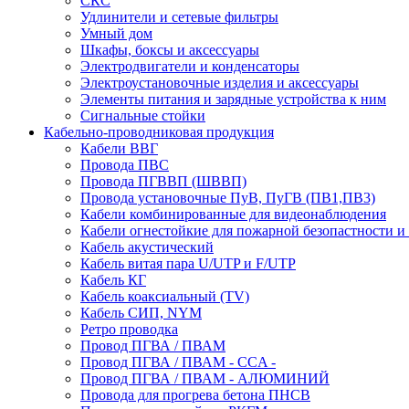
СКС
Удлинители и сетевые фильтры
Умный дом
Шкафы, боксы и аксессуары
Электродвигатели и конденсаторы
Электроустановочные изделия и аксессуары
Элементы питания и зарядные устройства к ним
Сигнальные стойки
Кабельно-проводниковая продукция
Кабели ВВГ
Провода ПВС
Провода ПГВВП (ШВВП)
Провода установочные ПуВ, ПуГВ (ПВ1,ПВ3)
Кабели комбинированные для видеонаблюдения
Кабели огнестойкие для пожарной безопастности и
Кабель акустический
Кабель витая пара U/UTP и F/UTP
Кабель КГ
Кабель коаксиальный (TV)
Кабель СИП, NYM
Ретро проводка
Провод ПГВА / ПВАМ
Провод ПГВА / ПВАМ - CCA -
Провод ПГВА / ПВАМ - АЛЮМИНИЙ
Провода для прогрева бетона ПНСВ