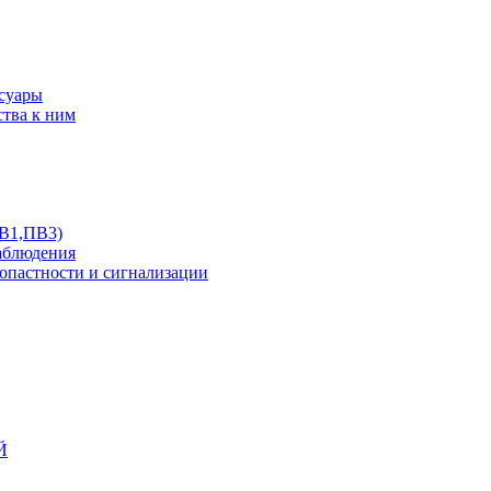
ссуары
ства к ним
ПВ1,ПВ3)
аблюдения
опастности и сигнализации
Й