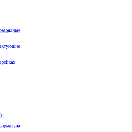
оразрядные
лектующие
арейках
)
-арматура