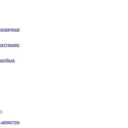
оразрядные
лектующие
арейках
)
-арматура