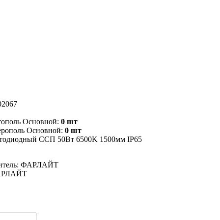
02067
тополь Основной:
0 шт
ерополь Основной:
0 шт
етодиодный ССП 50Вт 6500K 1500мм IP65
итель: ФАРЛАЙТ
ФАРЛАЙТ