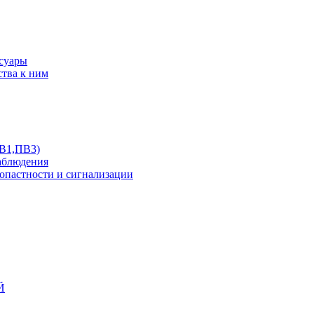
ссуары
ства к ним
ПВ1,ПВ3)
аблюдения
опастности и сигнализации
Й