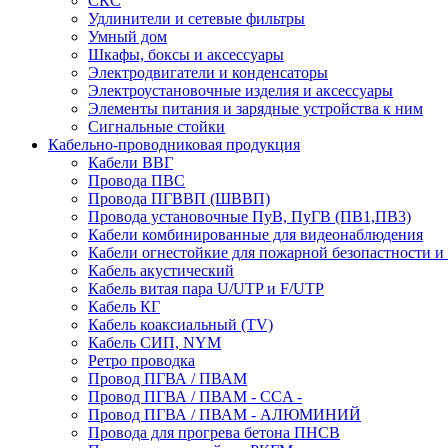
СКС
Удлинители и сетевые фильтры
Умный дом
Шкафы, боксы и аксессуары
Электродвигатели и конденсаторы
Электроустановочные изделия и аксессуары
Элементы питания и зарядные устройства к ним
Сигнальные стойки
Кабельно-проводниковая продукция
Кабели ВВГ
Провода ПВС
Провода ПГВВП (ШВВП)
Провода установочные ПуВ, ПуГВ (ПВ1,ПВ3)
Кабели комбинированные для видеонаблюдения
Кабели огнестойкие для пожарной безопастности и
Кабель акустический
Кабель витая пара U/UTP и F/UTP
Кабель КГ
Кабель коаксиальный (TV)
Кабель СИП, NYM
Ретро проводка
Провод ПГВА / ПВАМ
Провод ПГВА / ПВАМ - CCA -
Провод ПГВА / ПВАМ - АЛЮМИНИЙ
Провода для прогрева бетона ПНСВ