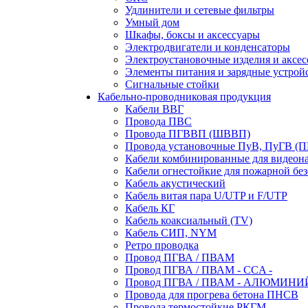
Удлинители и сетевые фильтры
Умный дом
Шкафы, боксы и аксессуары
Электродвигатели и конденсаторы
Электроустановочные изделия и аксе
Элементы питания и зарядные устрой
Сигнальные стойки
Кабельно-проводниковая продукция
Кабели ВВГ
Провода ПВС
Провода ПГВВП (ШВВП)
Провода установочные ПуВ, ПуГВ (
Кабели комбинированные для видеон
Кабели огнестойкие для пожарной без
Кабель акустический
Кабель витая пара U/UTP и F/UTP
Кабель КГ
Кабель коаксиальный (TV)
Кабель СИП, NYM
Ретро проводка
Провод ПГВА / ПВАМ
Провод ПГВА / ПВАМ - CCA -
Провод ПГВА / ПВАМ - АЛЮМИНИ
Провода для прогрева бетона ПНСВ
Провода термостойкие РКГМ