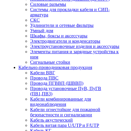
Силовые разъемы
Системы для прокладки кабеля и СИП-
арматура
СКС
Удлинители и сетевые фильтры
Умный дом
Шкафы, боксы и аксессуары
Электродвигатели и конденсаторы
Электроустановочные изделия и аксессуары
Элементы питания и зарядные устройства к
ним
Сигнальные стойки
Кабельно-проводниковая продукция
Кабели ВВГ
Провода ПВС
Провода ПГВВП (ШВВП)
Провода установочные ПуВ, ПуГВ
(ПВ1,ПВ3)
Кабели комбинированные для
видеонаблюдения
Кабели огнестойкие для пожарной
безопастности и сигнализации
Кабель акустический
Кабель витая пара U/UTP и F/UTP
Кабель КГ