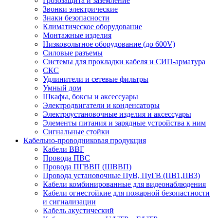
Грозозащита и заземление
Звонки электрические
Знаки безопасности
Климатическое оборудование
Монтажные изделия
Низковольтное оборудование (до 600V)
Силовые разъемы
Системы для прокладки кабеля и СИП-арматура
СКС
Удлинители и сетевые фильтры
Умный дом
Шкафы, боксы и аксессуары
Электродвигатели и конденсаторы
Электроустановочные изделия и аксессуары
Элементы питания и зарядные устройства к ним
Сигнальные стойки
Кабельно-проводниковая продукция
Кабели ВВГ
Провода ПВС
Провода ПГВВП (ШВВП)
Провода установочные ПуВ, ПуГВ (ПВ1,ПВ3)
Кабели комбинированные для видеонаблюдения
Кабели огнестойкие для пожарной безопастности
и сигнализации
Кабель акустический