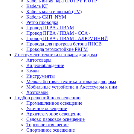
Кабель витая пара U/UTP и F/UTP
Кабель КГ
Кабель коаксиальный (TV)
Кабель СИП, NYM
Ретро проводка
Провод ПГВА / ПВАМ
Провод ПГВА / ПВАМ - CCA -
Провод ПГВА / ПВАМ - АЛЮМИНИЙ
Провода для прогрева бетона ПНСВ
Провода термостойкие РКГМ
Инструмент, техника и товары для дома
Автотовары
Видеонаблюдение
Замки
Инструменты
Мелкая бытовая техника и товары для дома
Мобильные устройства и Аксессуары к ним
Хозтовары
Подбор решений по освещению
Промышленное освещение
Уличное освещение
Архитектурное освещение
Садово-парковое освещение
Торговое освещение
Спортивное освещение