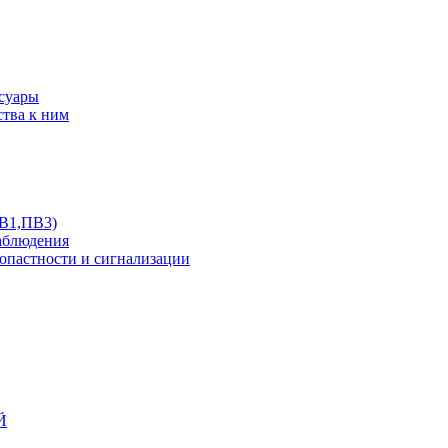
ссуары
ства к ним
ПВ1,ПВ3)
аблюдения
опастности и сигнализации
Й