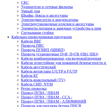
СКС
Удлинители и сетевые фильтры
Умный дом
Шкафы, боксы и аксессуары
Электродвигатели и конденсаторы
Электроустановочные изделия и аксессуары
Элементы питания и зарядные устройства к ним
Сигнальные стойки
Кабельно-проводниковая продукция
Кабели ВВГ
Провода ПВС
Провода ПГВВП (ШВВП)
Провода установочные ПуВ, ПуГВ (ПВ1,ПВ3)
Кабели комбинированные для видеонаблюдения
Кабели огнестойкие для пожарной безопастности и
Кабель акустический
Кабель витая пара U/UTP и F/UTP
Кабель КГ
Кабель коаксиальный (TV)
Кабель СИП, NYM
Ретро проводка
Провод ПГВА / ПВАМ
Провод ПГВА / ПВАМ - CCA -
Провод ПГВА / ПВАМ - АЛЮМИНИЙ
Провода для прогрева бетона ПНСВ