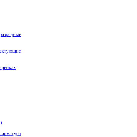
оразрядные
лектующие
арейках
)
-арматура