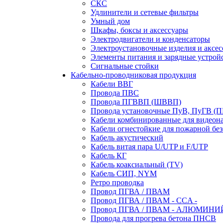
СКС
Удлинители и сетевые фильтры
Умный дом
Шкафы, боксы и аксессуары
Электродвигатели и конденсаторы
Электроустановочные изделия и аксе
Элементы питания и зарядные устрой
Сигнальные стойки
Кабельно-проводниковая продукция
Кабели ВВГ
Провода ПВС
Провода ПГВВП (ШВВП)
Провода установочные ПуВ, ПуГВ (
Кабели комбинированные для видеон
Кабели огнестойкие для пожарной без
Кабель акустический
Кабель витая пара U/UTP и F/UTP
Кабель КГ
Кабель коаксиальный (TV)
Кабель СИП, NYM
Ретро проводка
Провод ПГВА / ПВАМ
Провод ПГВА / ПВАМ - CCA -
Провод ПГВА / ПВАМ - АЛЮМИНИ
Провода для прогрева бетона ПНСВ