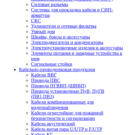
Силовые разъемы
Системы для прокладки кабеля и СИП-
арматура
СКС
Удлинители и сетевые фильтры
Умный дом
Шкафы, боксы и аксессуары
Электродвигатели и конденсаторы
Электроустановочные изделия и аксессуары
Элементы питания и зарядные устройства к
ним
Сигнальные стойки
Кабельно-проводниковая продукция
Кабели ВВГ
Провода ПВС
Провода ПГВВП (ШВВП)
Провода установочные ПуВ, ПуГВ
(ПВ1,ПВ3)
Кабели комбинированные для
видеонаблюдения
Кабели огнестойкие для пожарной
безопастности и сигнализации
Кабель акустический
Кабель витая пара U/UTP и F/UTP
Кабель КГ