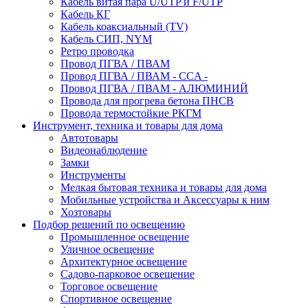
Кабель витая пара U/UTP и F/UTP
Кабель КГ
Кабель коаксиальный (TV)
Кабель СИП, NYM
Ретро проводка
Провод ПГВА / ПВАМ
Провод ПГВА / ПВАМ - CCA -
Провод ПГВА / ПВАМ - АЛЮМИНИЙ
Провода для прогрева бетона ПНСВ
Провода термостойкие РКГМ
Инструмент, техника и товары для дома
Автотовары
Видеонаблюдение
Замки
Инструменты
Мелкая бытовая техника и товары для дома
Мобильные устройства и Аксессуары к ним
Хозтовары
Подбор решений по освещению
Промышленное освещение
Уличное освещение
Архитектурное освещение
Садово-парковое освещение
Торговое освещение
Спортивное освещение