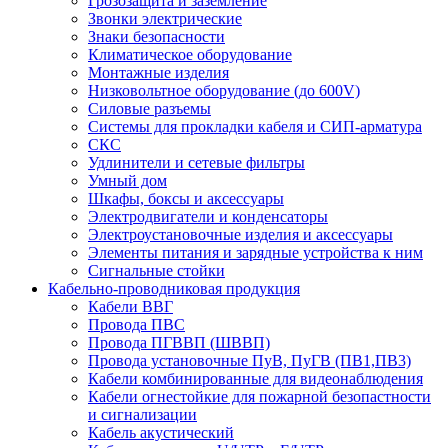
Грозозащита и заземление
Звонки электрические
Знаки безопасности
Климатическое оборудование
Монтажные изделия
Низковольтное оборудование (до 600V)
Силовые разъемы
Системы для прокладки кабеля и СИП-арматура
СКС
Удлинители и сетевые фильтры
Умный дом
Шкафы, боксы и аксессуары
Электродвигатели и конденсаторы
Электроустановочные изделия и аксессуары
Элементы питания и зарядные устройства к ним
Сигнальные стойки
Кабельно-проводниковая продукция
Кабели ВВГ
Провода ПВС
Провода ПГВВП (ШВВП)
Провода установочные ПуВ, ПуГВ (ПВ1,ПВ3)
Кабели комбинированные для видеонаблюдения
Кабели огнестойкие для пожарной безопастности
и сигнализации
Кабель акустический