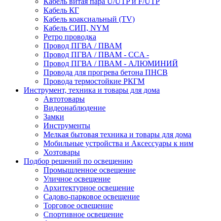
Кабель витая пара U/UTP и F/UTP
Кабель КГ
Кабель коаксиальный (TV)
Кабель СИП, NYM
Ретро проводка
Провод ПГВА / ПВАМ
Провод ПГВА / ПВАМ - CCA -
Провод ПГВА / ПВАМ - АЛЮМИНИЙ
Провода для прогрева бетона ПНСВ
Провода термостойкие РКГМ
Инструмент, техника и товары для дома
Автотовары
Видеонаблюдение
Замки
Инструменты
Мелкая бытовая техника и товары для дома
Мобильные устройства и Аксессуары к ним
Хозтовары
Подбор решений по освещению
Промышленное освещение
Уличное освещение
Архитектурное освещение
Садово-парковое освещение
Торговое освещение
Спортивное освещение