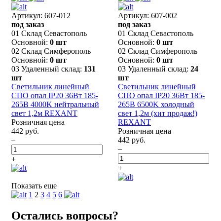
Артикул: 607-012
Артикул: 607-002
под заказ
под заказ
01 Склад Севастополь
01 Склад Севастополь
Основной:
0 шт
Основной:
0 шт
02 Склад Симферополь
02 Склад Симферополь
Основной:
0 шт
Основной:
0 шт
03 Удаленный склад:
131
03 Удаленный склад:
24
шт
шт
Светильник линейный
Светильник линейный
СПО опал IP20 36Вт 185-
СПО опал IP20 36Вт 185-
265В 4000K нейтральный
265В 6500K холодный
свет 1,2м REXANT
свет 1,2м (хит продаж!)
Розничная цена
REXANT
442 руб.
Розничная цена
–
442 руб.
–
+
+
Показать еще
1
2
3
4
5
6
Остались вопросы?