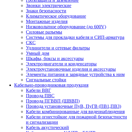
Грозозащита и заземление
Звонки электрические
Знаки безопасности
Климатическое оборудование
Монтажные изделия
Низковольтное оборудование (до 600V)
Силовые разъемы
Системы для прокладки кабеля и СИП-арматура
СКС
Удлинители и сетевые фильтры
Умный дом
Шкафы, боксы и аксессуары
Электродвигатели и конденсаторы
Электроустановочные изделия и аксессуары
Элементы питания и зарядные устройства к ним
Сигнальные стойки
Кабельно-проводниковая продукция
Кабели ВВГ
Провода ПВС
Провода ПГВВП (ШВВП)
Провода установочные ПуВ, ПуГВ (ПВ1,ПВ3)
Кабели комбинированные для видеонаблюдения
Кабели огнестойкие для пожарной безопастности
и сигнализации
Кабель акустический