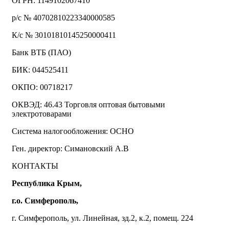
ОГРН: 1149102067410
р/с № 40702810223340000585
К/с № 30101810145250000411
Банк ВТБ (ПАО)
БИК: 044525411
ОКПО: 00718217
ОКВЭД: 46.43 Торговля оптовая бытовыми
электротоварами
Система налогообложения: ОСНО
Ген. директор: Симановский А.В
КОНТАКТЫ
Республика Крым,
г.о. Симферополь,
г. Симферополь, ул. Линейная, зд.2, к.2, помещ. 224