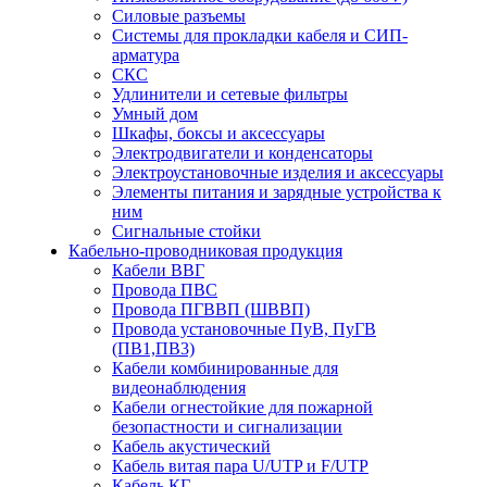
Силовые разъемы
Системы для прокладки кабеля и СИП-
арматура
СКС
Удлинители и сетевые фильтры
Умный дом
Шкафы, боксы и аксессуары
Электродвигатели и конденсаторы
Электроустановочные изделия и аксессуары
Элементы питания и зарядные устройства к
ним
Сигнальные стойки
Кабельно-проводниковая продукция
Кабели ВВГ
Провода ПВС
Провода ПГВВП (ШВВП)
Провода установочные ПуВ, ПуГВ
(ПВ1,ПВ3)
Кабели комбинированные для
видеонаблюдения
Кабели огнестойкие для пожарной
безопастности и сигнализации
Кабель акустический
Кабель витая пара U/UTP и F/UTP
Кабель КГ