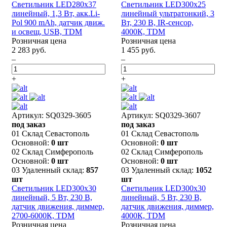
Светильник LED280х37
Светильник LED300х25
линейный, 1,3 Вт, акк.Li-
линейный ультратонкий, 3
Pol 900 mAh, датчик движ.
Вт, 230 В, IR-сенсор,
и освещ, USB, TDM
4000К, TDM
Розничная цена
Розничная цена
2 283 руб.
1 455 руб.
–
–
+
+
Артикул: SQ0329-3605
Артикул: SQ0329-3607
под заказ
под заказ
01 Склад Севастополь
01 Склад Севастополь
Основной:
0 шт
Основной:
0 шт
02 Склад Симферополь
02 Склад Симферополь
Основной:
0 шт
Основной:
0 шт
03 Удаленный склад:
857
03 Удаленный склад:
1052
шт
шт
Светильник LED300х30
Светильник LED300х30
линейный, 5 Вт, 230 В,
линейный, 5 Вт, 230 В,
датчик движения, диммер,
датчик движения, диммер,
2700-6000К, TDM
4000К, TDM
Розничная цена
Розничная цена