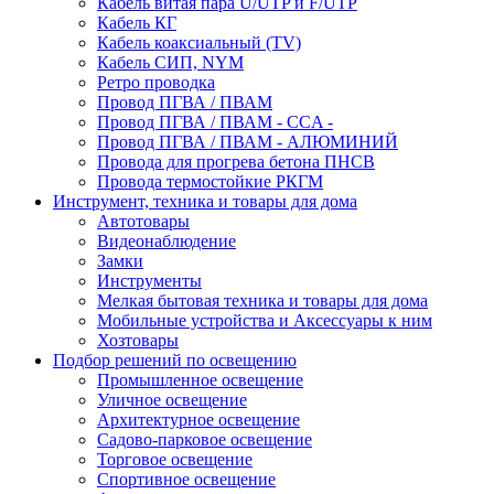
Кабель витая пара U/UTP и F/UTP
Кабель КГ
Кабель коаксиальный (TV)
Кабель СИП, NYM
Ретро проводка
Провод ПГВА / ПВАМ
Провод ПГВА / ПВАМ - CCA -
Провод ПГВА / ПВАМ - АЛЮМИНИЙ
Провода для прогрева бетона ПНСВ
Провода термостойкие РКГМ
Инструмент, техника и товары для дома
Автотовары
Видеонаблюдение
Замки
Инструменты
Мелкая бытовая техника и товары для дома
Мобильные устройства и Аксессуары к ним
Хозтовары
Подбор решений по освещению
Промышленное освещение
Уличное освещение
Архитектурное освещение
Садово-парковое освещение
Торговое освещение
Спортивное освещение