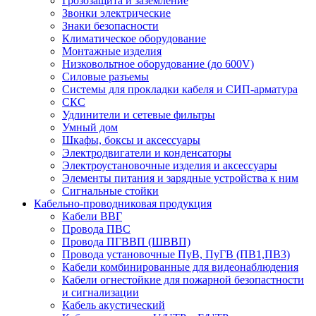
Грозозащита и заземление
Звонки электрические
Знаки безопасности
Климатическое оборудование
Монтажные изделия
Низковольтное оборудование (до 600V)
Силовые разъемы
Системы для прокладки кабеля и СИП-арматура
СКС
Удлинители и сетевые фильтры
Умный дом
Шкафы, боксы и аксессуары
Электродвигатели и конденсаторы
Электроустановочные изделия и аксессуары
Элементы питания и зарядные устройства к ним
Сигнальные стойки
Кабельно-проводниковая продукция
Кабели ВВГ
Провода ПВС
Провода ПГВВП (ШВВП)
Провода установочные ПуВ, ПуГВ (ПВ1,ПВ3)
Кабели комбинированные для видеонаблюдения
Кабели огнестойкие для пожарной безопастности
и сигнализации
Кабель акустический