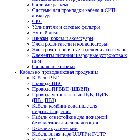
Силовые разъемы
Системы для прокладки кабеля и СИП-
арматура
СКС
Удлинители и сетевые фильтры
Умный дом
Шкафы, боксы и аксессуары
Электродвигатели и конденсаторы
Электроустановочные изделия и аксессуары
Элементы питания и зарядные устройства к
ним
Сигнальные стойки
Кабельно-проводниковая продукция
Кабели ВВГ
Провода ПВС
Провода ПГВВП (ШВВП)
Провода установочные ПуВ, ПуГВ
(ПВ1,ПВ3)
Кабели комбинированные для
видеонаблюдения
Кабели огнестойкие для пожарной
безопастности и сигнализации
Кабель акустический
Кабель витая пара U/UTP и F/UTP
Кабель КГ