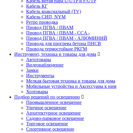
Кабель витая пара U/UTP и F/UTP
Кабель КГ
Кабель коаксиальный (TV)
Кабель СИП, NYM
Ретро проводка
Провод ПГВА / ПВАМ
Провод ПГВА / ПВАМ - CCA -
Провод ПГВА / ПВАМ - АЛЮМИНИЙ
Провода для прогрева бетона ПНСВ
Провода термостойкие РКГМ
Инструмент, техника и товары для дома
Автотовары
Видеонаблюдение
Замки
Инструменты
Мелкая бытовая техника и товары для дома
Мобильные устройства и Аксессуары к ним
Хозтовары
Подбор решений по освещению
Промышленное освещение
Уличное освещение
Архитектурное освещение
Садово-парковое освещение
Торговое освещение
Спортивное освещение