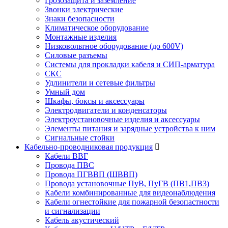
Грозозащита и заземление
Звонки электрические
Знаки безопасности
Климатическое оборудование
Монтажные изделия
Низковольтное оборудование (до 600V)
Силовые разъемы
Системы для прокладки кабеля и СИП-арматура
СКС
Удлинители и сетевые фильтры
Умный дом
Шкафы, боксы и аксессуары
Электродвигатели и конденсаторы
Электроустановочные изделия и аксессуары
Элементы питания и зарядные устройства к ним
Сигнальные стойки
Кабельно-проводниковая продукция
Кабели ВВГ
Провода ПВС
Провода ПГВВП (ШВВП)
Провода установочные ПуВ, ПуГВ (ПВ1,ПВ3)
Кабели комбинированные для видеонаблюдения
Кабели огнестойкие для пожарной безопастности
и сигнализации
Кабель акустический