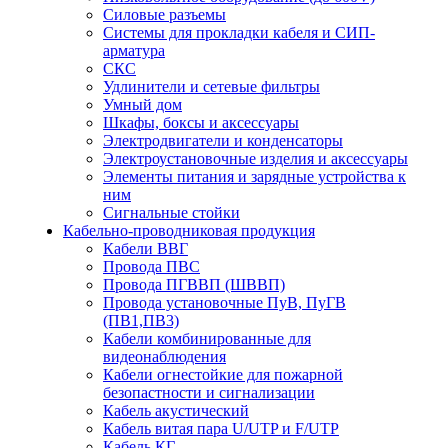
Силовые разъемы
Системы для прокладки кабеля и СИП-
арматура
СКС
Удлинители и сетевые фильтры
Умный дом
Шкафы, боксы и аксессуары
Электродвигатели и конденсаторы
Электроустановочные изделия и аксессуары
Элементы питания и зарядные устройства к
ним
Сигнальные стойки
Кабельно-проводниковая продукция
Кабели ВВГ
Провода ПВС
Провода ПГВВП (ШВВП)
Провода установочные ПуВ, ПуГВ
(ПВ1,ПВ3)
Кабели комбинированные для
видеонаблюдения
Кабели огнестойкие для пожарной
безопастности и сигнализации
Кабель акустический
Кабель витая пара U/UTP и F/UTP
Кабель КГ