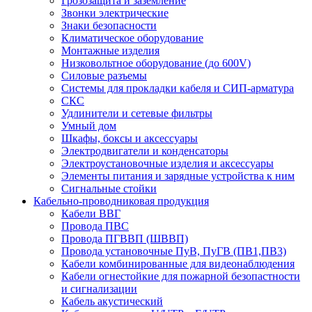
Грозозащита и заземление
Звонки электрические
Знаки безопасности
Климатическое оборудование
Монтажные изделия
Низковольтное оборудование (до 600V)
Силовые разъемы
Системы для прокладки кабеля и СИП-арматура
СКС
Удлинители и сетевые фильтры
Умный дом
Шкафы, боксы и аксессуары
Электродвигатели и конденсаторы
Электроустановочные изделия и аксессуары
Элементы питания и зарядные устройства к ним
Сигнальные стойки
Кабельно-проводниковая продукция
Кабели ВВГ
Провода ПВС
Провода ПГВВП (ШВВП)
Провода установочные ПуВ, ПуГВ (ПВ1,ПВ3)
Кабели комбинированные для видеонаблюдения
Кабели огнестойкие для пожарной безопастности
и сигнализации
Кабель акустический