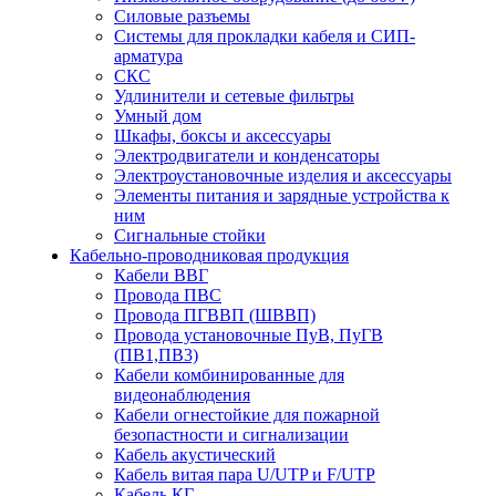
Силовые разъемы
Системы для прокладки кабеля и СИП-
арматура
СКС
Удлинители и сетевые фильтры
Умный дом
Шкафы, боксы и аксессуары
Электродвигатели и конденсаторы
Электроустановочные изделия и аксессуары
Элементы питания и зарядные устройства к
ним
Сигнальные стойки
Кабельно-проводниковая продукция
Кабели ВВГ
Провода ПВС
Провода ПГВВП (ШВВП)
Провода установочные ПуВ, ПуГВ
(ПВ1,ПВ3)
Кабели комбинированные для
видеонаблюдения
Кабели огнестойкие для пожарной
безопастности и сигнализации
Кабель акустический
Кабель витая пара U/UTP и F/UTP
Кабель КГ