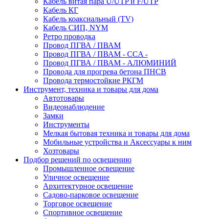
Кабель витая пара U/UTP и F/UTP
Кабель КГ
Кабель коаксиальный (TV)
Кабель СИП, NYM
Ретро проводка
Провод ПГВА / ПВАМ
Провод ПГВА / ПВАМ - CCA -
Провод ПГВА / ПВАМ - АЛЮМИНИЙ
Провода для прогрева бетона ПНСВ
Провода термостойкие РКГМ
Инструмент, техника и товары для дома
Автотовары
Видеонаблюдение
Замки
Инструменты
Мелкая бытовая техника и товары для дома
Мобильные устройства и Аксессуары к ним
Хозтовары
Подбор решений по освещению
Промышленное освещение
Уличное освещение
Архитектурное освещение
Садово-парковое освещение
Торговое освещение
Спортивное освещение