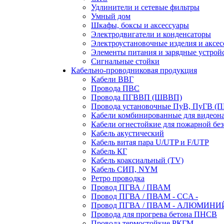
Удлинители и сетевые фильтры
Умный дом
Шкафы, боксы и аксессуары
Электродвигатели и конденсаторы
Электроустановочные изделия и аксе
Элементы питания и зарядные устрой
Сигнальные стойки
Кабельно-проводниковая продукция
Кабели ВВГ
Провода ПВС
Провода ПГВВП (ШВВП)
Провода установочные ПуВ, ПуГВ (
Кабели комбинированные для видеон
Кабели огнестойкие для пожарной без
Кабель акустический
Кабель витая пара U/UTP и F/UTP
Кабель КГ
Кабель коаксиальный (TV)
Кабель СИП, NYM
Ретро проводка
Провод ПГВА / ПВАМ
Провод ПГВА / ПВАМ - CCA -
Провод ПГВА / ПВАМ - АЛЮМИНИ
Провода для прогрева бетона ПНСВ
Провода термостойкие РКГМ