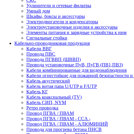
СКС
Удлинители и сетевые фильтры
Умный дом
Шкафы, боксы и аксессуары
Электродвигатели и конденсаторы
Электроустановочные изделия и аксессуары
Элементы питания и зарядные устройства к ним
Сигнальные стойки
Кабельно-проводниковая продукция
Кабели ВВГ
Провода ПВС
Провода ПГВВП (ШВВП)
Провода установочные ПуВ, ПуГВ (ПВ1,ПВ3)
Кабели комбинированные для видеонаблюдения
Кабели огнестойкие для пожарной безопастности и
Кабель акустический
Кабель витая пара U/UTP и F/UTP
Кабель КГ
Кабель коаксиальный (TV)
Кабель СИП, NYM
Ретро проводка
Провод ПГВА / ПВАМ
Провод ПГВА / ПВАМ - CCA -
Провод ПГВА / ПВАМ - АЛЮМИНИЙ
Провода для прогрева бетона ПНСВ