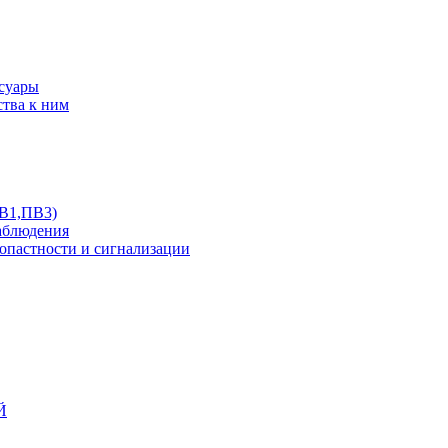
ссуары
ства к ним
ПВ1,ПВ3)
аблюдения
опастности и сигнализации
Й