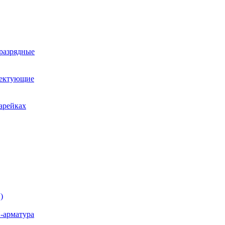
оразрядные
лектующие
арейках
)
-арматура