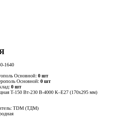
АЯ
0-1640
тополь Основной:
0 шт
ерополь Основной:
0 шт
клад:
0 шт
дная T-150 Вт-230 В-4000 К–E27 (170x295 мм)
итель: TDM (ТДМ)
родная