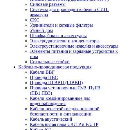
Силовые разъемы
Системы для прокладки кабеля и СИП-
арматура
СКС
Удлинители и сетевые фильтры
Умный дом
Шкафы, боксы и аксессуары
Электродвигатели и конденсаторы
Электроустановочные изделия и аксессуары
Элементы питания и зарядные устройства к
ним
Сигнальные стойки
Кабельно-проводниковая продукция
Кабели ВВГ
Провода ПВС
Провода ПГВВП (ШВВП)
Провода установочные ПуВ, ПуГВ
(ПВ1,ПВ3)
Кабели комбинированные для
видеонаблюдения
Кабели огнестойкие для пожарной
безопастности и сигнализации
Кабель акустический
Кабель витая пара U/UTP и F/UTP
Кабель КГ