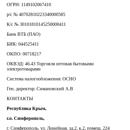
ОГРН: 1149102067410
р/с № 40702810223340000585
К/с № 30101810145250000411
Банк ВТБ (ПАО)
БИК: 044525411
ОКПО: 00718217
ОКВЭД: 46.43 Торговля оптовая бытовыми
электротоварами
Система налогообложения: ОСНО
Ген. директор: Симановский А.В
КОНТАКТЫ
Республика Крым,
г.о. Симферополь,
г. Симферополь, ул. Линейная, зд.2, к.2, помещ. 224