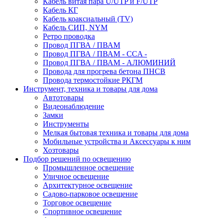
Кабель витая пара U/UTP и F/UTP
Кабель КГ
Кабель коаксиальный (TV)
Кабель СИП, NYM
Ретро проводка
Провод ПГВА / ПВАМ
Провод ПГВА / ПВАМ - CCA -
Провод ПГВА / ПВАМ - АЛЮМИНИЙ
Провода для прогрева бетона ПНСВ
Провода термостойкие РКГМ
Инструмент, техника и товары для дома
Автотовары
Видеонаблюдение
Замки
Инструменты
Мелкая бытовая техника и товары для дома
Мобильные устройства и Аксессуары к ним
Хозтовары
Подбор решений по освещению
Промышленное освещение
Уличное освещение
Архитектурное освещение
Садово-парковое освещение
Торговое освещение
Спортивное освещение