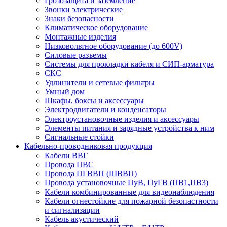
Грозозащита и заземление
Звонки электрические
Знаки безопасности
Климатическое оборудование
Монтажные изделия
Низковольтное оборудование (до 600V)
Силовые разъемы
Системы для прокладки кабеля и СИП-арматура
СКС
Удлинители и сетевые фильтры
Умный дом
Шкафы, боксы и аксессуары
Электродвигатели и конденсаторы
Электроустановочные изделия и аксессуары
Элементы питания и зарядные устройства к ним
Сигнальные стойки
Кабельно-проводниковая продукция
Кабели ВВГ
Провода ПВС
Провода ПГВВП (ШВВП)
Провода установочные ПуВ, ПуГВ (ПВ1,ПВ3)
Кабели комбинированные для видеонаблюдения
Кабели огнестойкие для пожарной безопастности
и сигнализации
Кабель акустический