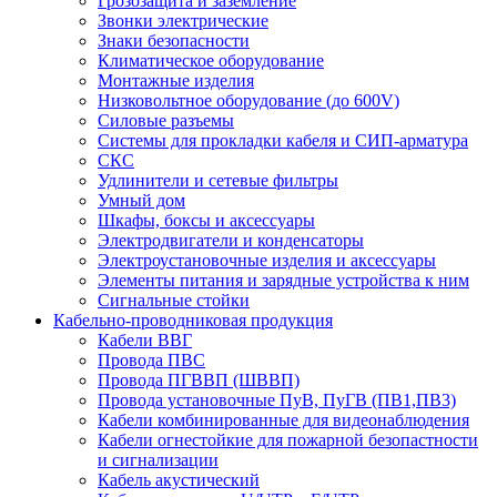
Грозозащита и заземление
Звонки электрические
Знаки безопасности
Климатическое оборудование
Монтажные изделия
Низковольтное оборудование (до 600V)
Силовые разъемы
Системы для прокладки кабеля и СИП-арматура
СКС
Удлинители и сетевые фильтры
Умный дом
Шкафы, боксы и аксессуары
Электродвигатели и конденсаторы
Электроустановочные изделия и аксессуары
Элементы питания и зарядные устройства к ним
Сигнальные стойки
Кабельно-проводниковая продукция
Кабели ВВГ
Провода ПВС
Провода ПГВВП (ШВВП)
Провода установочные ПуВ, ПуГВ (ПВ1,ПВ3)
Кабели комбинированные для видеонаблюдения
Кабели огнестойкие для пожарной безопастности
и сигнализации
Кабель акустический