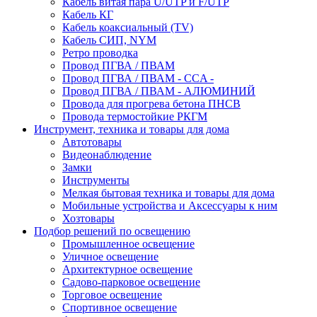
Кабель витая пара U/UTP и F/UTP
Кабель КГ
Кабель коаксиальный (TV)
Кабель СИП, NYM
Ретро проводка
Провод ПГВА / ПВАМ
Провод ПГВА / ПВАМ - CCA -
Провод ПГВА / ПВАМ - АЛЮМИНИЙ
Провода для прогрева бетона ПНСВ
Провода термостойкие РКГМ
Инструмент, техника и товары для дома
Автотовары
Видеонаблюдение
Замки
Инструменты
Мелкая бытовая техника и товары для дома
Мобильные устройства и Аксессуары к ним
Хозтовары
Подбор решений по освещению
Промышленное освещение
Уличное освещение
Архитектурное освещение
Садово-парковое освещение
Торговое освещение
Спортивное освещение