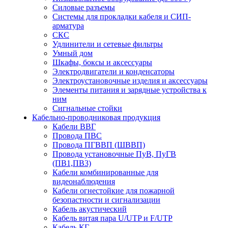
Силовые разъемы
Системы для прокладки кабеля и СИП-
арматура
СКС
Удлинители и сетевые фильтры
Умный дом
Шкафы, боксы и аксессуары
Электродвигатели и конденсаторы
Электроустановочные изделия и аксессуары
Элементы питания и зарядные устройства к
ним
Сигнальные стойки
Кабельно-проводниковая продукция
Кабели ВВГ
Провода ПВС
Провода ПГВВП (ШВВП)
Провода установочные ПуВ, ПуГВ
(ПВ1,ПВ3)
Кабели комбинированные для
видеонаблюдения
Кабели огнестойкие для пожарной
безопастности и сигнализации
Кабель акустический
Кабель витая пара U/UTP и F/UTP
Кабель КГ